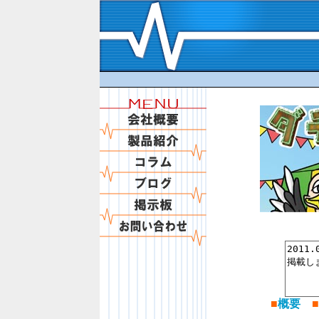
■
概要
■