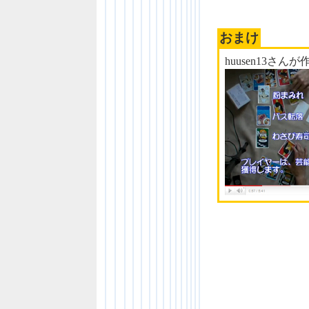
おまけ
huusen13さん