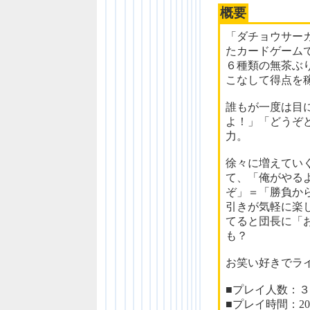
概要
「ダチョウサー
たカードゲーム
６種類の無茶ぶ
こなして得点を
誰もが一度は目
よ！」「どうぞ
力。
徐々に増えてい
て、「俺がやる
ぞ」＝「勝負か
引きが気軽に楽
てると団長に「
も？
お笑い好きでラ
■プレイ人数：
■プレイ時間：20