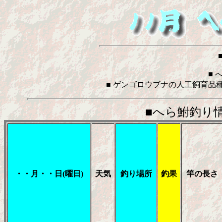
■ へ
■ ゲンゴロウブナの人工飼育品種
■へら鮒釣り
・・月・・日(曜日)
天気
釣り場所
釣果
竿の長さ