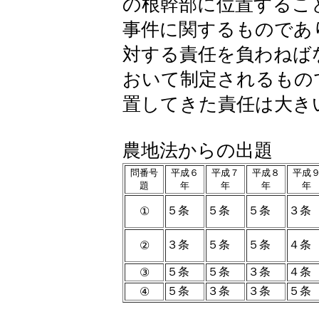
の根幹部に位置するこ
事件に関するものであ
対する責任を負わねば
おいて制定されるもの
置してきた責任は大き
農地法からの出題
問番号
平成６
平成７
平成８
平成
題
年
年
年
年
５条
５条
５条
３条
①
３条
５条
５条
４条
②
５条
５条
３条
４条
③
５条
３条
３条
５条
④