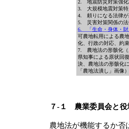
2. 地震防災対策強
3. 大規模地震対策
4. 頼りになる法律
5. 災害対策関係の
6. 「生命・身体・
可農地転用による農
化、行政の対応、約
7. 農地法の形骸化
県知事による原状回
決、農地法の形骸化
「農地法潰し」画像
７-１ 農業委員会と役
農地法が機能するか否