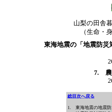
山梨の田舎
（生命・
東海地震の「地震防災
2
7. 
2
総目次へ戻る
1. 東海地震の地震