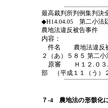
最高裁判所判例集判決
◆
H14.04.05 第二
農地法違反被告事件
内容：
件名
農地法違反
２（あ）５８５ 第二小
原審
Ｈ１２.０
部 （平成１１（う）
７-4 農地法の形骸