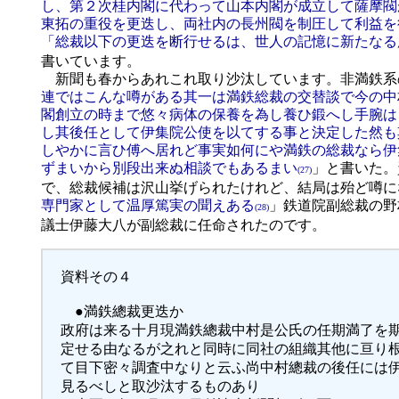
し、第２次桂内閣に代わって山本内閣が成立して薩摩閥
東拓の重役を更迭し、両社内の長州閥を制圧して利益を
「総裁以下の更迭を断行せるは、世人の記憶に新たなる
書いています。
新聞も春からあれこれ取り沙汰しています。非満鉄系
連ではこんな噂がある其一は満鉄総裁の交替談で今の中
閣創立の時まで悠々病体の保養を為し養ひ鍛へし手腕は
し其後任として伊集院公使を以てする事と決定した然も
しやかに言ひ傅へ居れど事実如何にや満鉄の総裁なら伊
ずまいから別段出来ぬ相談でもあるまい
」と書いた。
(27)
で、総裁候補は沢山挙げられたけれど、結局は殆ど噂に
専門家として温厚篤実の聞えある
」鉄道院副総裁の野
(28)
議士伊藤大八が副総裁に任命されたのです。
資料その４
●満鉄總裁更迭か
政府は来る十月現満鉄總裁中村是公氏の任期満了を
定せる由なるが之れと同時に同社の組織其他に亘り
て目下密々調査中なりと云ふ尚中村總裁の後任には
見るべしと取沙汰するものあり