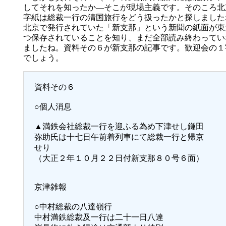
してそれを知ったか―そこが現場主義です。そのころ北
字紙は総裁一行の清国旅行をどう扱ったかと探しました
北京で発行されていた「新支那」という新聞の紙面が東
つ保存されていることを知り、まだ全部読み終わってい
ましたね。資料その６が新支那の記事です。歓迎会の１
でしょう。
資料その６
○個人消息
▲満鉄会社総裁一行を迎ふる為め下津せし鎌田
弥助氏は十七日午前着列車にて総裁一行と帰京
せり
（大正２年１０月２２日付新支那８０号６面）
京津雑報
○中村総裁の八達嶺行
中村満鉄総裁及一行は二十一日八達