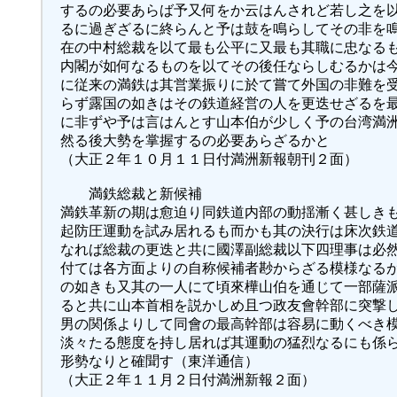
するの必要あらば予又何をか云はんされど若し之を
るに過ぎざるに終らんと予は鼓を鳴らしてその非を
在の中村総裁を以て最も公平に又最も其職に忠なる
内閣が如何なるものを以てその後任ならしむるかは
に従来の満鉄は其営業振りに於て嘗て外国の非難を
らず露国の如きはその鉄道経営の人を更迭せざるを
に非ずや予は言はんとす山本伯が少しく予の台湾満
然る後大勢を掌握するの必要あらざるかと
（大正２年１０月１１日付満洲新報朝刊２面）
満鉄総裁と新候補
満鉄革新の期は愈迫り同鉄道内部の動揺漸く甚しき
起防圧運動を試み居れるも而かも其の決行は床次鉄
なれば総裁の更迭と共に國澤副総裁以下四理事は必
付ては各方面よりの自称候補者尠からざる模様なる
の如きも又其の一人にて頃來樺山伯を通じて一部薩
ると共に山本首相を説かしめ且つ政友會幹部に突撃
男の関係よりして同會の最高幹部は容易に動くべき
淡々たる態度を持し居れば其運動の猛烈なるにも係
形勢なりと確聞す（東洋通信）
（大正２年１１月２日付満洲新報２面）