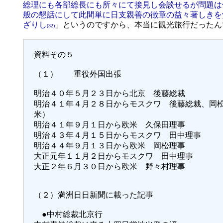
総理にも各部総長にも所々にて接見し会談せるが問題は
般の懇話にして此間単に日支親善の徴章の益々著しきを
ざりし
」というのですから、本当に観光旅行だったん
(32)
資料その５
（１） 重役外国出張
明治４０年５月２３日から北京 後藤総裁
明治４１年４月２８日からモスクワ 後藤総裁、岡
米）
明治４１年９月１日から欧米 久保田理事
明治４３年４月１５日からモスクワ 田中理事
明治４４年９月１３日から欧米 岡松理事
大正元年１１月２日からモスクワ 田中理事
大正２年６月３０日から欧米 野々村理事
（２）満洲日日新聞に載った記事
●中村総裁北京行