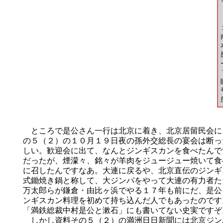
ところで是公さん一行は北京に着き、北京居留民会に
の５（２）の１０月１９日夜の孫外交総長の宴会は断っ
しい。歓迎会に出て、なんとジンギスカンを食べたんで
だったが、煙濛々、銘々が羊肉をジュージュー焼いて食
に召したんですなあ。大連に戻るや、北京直伝のジンギ
式鋤焼き鍋と称して、大ジンパをやって大連の有力者た
万太郎らが鎌倉・由比ヶ浜でやる１７年も前にだ、是公
ンギスカン料理を初めて持ち込んだ人でもあったのです
「満鉄総裁中村是公と漱石」にも書いてない史実ですぞ
しかし資料その５（２）の満洲日日新聞には北京ジン