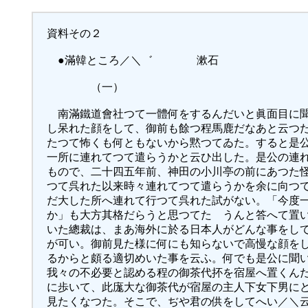
資料その２
●滿韓ところ／＼゛ 漱石
（一）
南滿鐵道會社つて一體何をするんだいと眞面目に聞
し呆れた顔をして、御前も餘つ程馬鹿だなあと云つ
たつて怖くも何ともないから黙つてゐた。すると是
一所に連れてつて遣らうかと云ひ出した。是公の連
もので、二十四五年前、神田の小川亭の前にあつた
つて呉れた以来時々連れてつて遣らうかを余に向つ
だ大した所へ連れて行つて呉れた試がない。「今度
か」も大方其格だらうと思つてたゞうんと答へて置
いた總裁は、まあ海外に於る日本人がどんな事をし
が可い。御前見た様に何にも知らないで高慢な顔を
るからと頗る適切めいた事を云ふ。何でも是公に聞
我々の不必要と認める程の御茶代抔を宿屋へ置くん
に歩いて、此庬大な御茶代が宿屋の主人下女下男に
見たくなつた。そこで、ぢや君の供をしてへい／＼