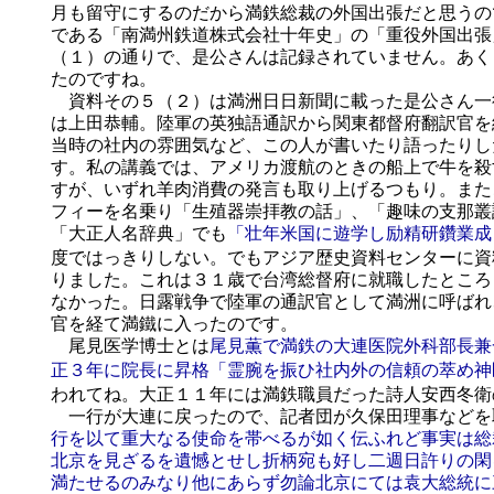
月も留守にするのだから満鉄総裁の外国出張だと思うの
である「南満州鉄道株式会社十年史」の「重役外国出張
（１）の通りで、是公さんは記録されていません。あく
たのですね。
資料その５（２）は満洲日日新聞に載った是公さん一
は上田恭輔。陸軍の英独語通訳から関東都督府翻訳官を
当時の社内の雰囲気など、この人が書いたり語ったりし
す。私の講義では、アメリカ渡航のときの船上で牛を殺
すが、いずれ羊肉消費の発言も取り上げるつもり。また
フィーを名乗り「生殖器崇拝教の話」、「趣味の支那叢
「大正人名辞典」でも
「壮年米国に遊学し励精研鑽業成
度ではっきりしない。でもアジア歴史資料センターに資
りました。これは３１歳で台湾総督府に就職したところ
なかった。日露戦争で陸軍の通訳官として満洲に呼ばれ
官を経て満鐵に入ったのです。
尾見医学博士とは
尾見薫で満鉄の大連医院外科部長兼
正３年に院長に昇格「霊腕を振ひ社内外の信頼の萃め神
われてね。大正１１年には満鉄職員だった詩人安西冬衛
一行が大連に戻ったので、記者団が久保田理事などを
行を以て重大なる使命を帯べるが如く伝ふれど事実は総
北京を見ざるを遺憾とせし折柄宛も好し二週日許りの閑
満たせるのみなり他にあらず勿論北京にては袁大総統に