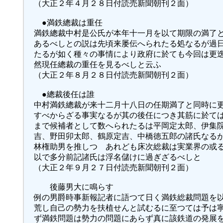
（大正２年４月２８日付読売新聞朝刊２面）
●満鉄總裁は重任
満鉄總裁中村是公氏が本年十一月を以て期限の満了
あるべしとの説は先頃来屡伝へられたる処なるが過
たるが如く種々の事情により政府に於ても今回は更
然現任總裁の重任を見るべしと云ふ
（大正２年８月２８日付読売新聞朝刊２面）
●總裁後任は誰
中村満鉄總裁が来十二月十八日の任期満了と同時に
すべからざる事実なるが其の後任につき其筋に於て
まで候補者として数へられたるは平岡定太郎、伊集
吉、野田卯太郎、鶴原定吉、中橋徳五郎の諸氏なる
林権助男を推しつゝあれども床次総裁は実業界の或
以で多分前記諸氏は浮名儲けに過ぎざるべしと
（大正２年９月２７日付読売新聞朝刊２面）
後藤男大に鳴らす
例の男爵時事新報記者に語つて日く満鉄総裁問題を
荒し自己の勢力を扶植せんと試むるに至つては予は
ず満鉄問題は勢力の問題にあらず真に該鉄道の発展