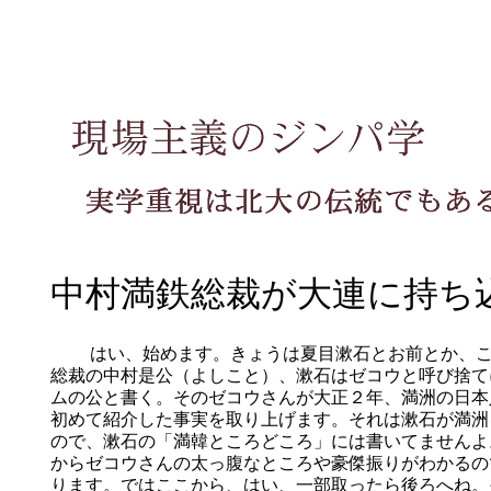
中村満鉄総裁が大連に持ち
はい、始めます。きょうは夏目漱石とお前とか、こ
総裁の中村是公（よしこと）、漱石はゼコウと呼び捨て
ムの公と書く。そのゼコウさんが大正２年、満洲の日本
初めて紹介した事実を取り上げます。それは漱石が満洲
ので、漱石の「満韓ところどころ」には書いてませんよ
からゼコウさんの太っ腹なところや豪傑振りがわかるの
ります。ではここから、はい、一部取ったら後ろへね。