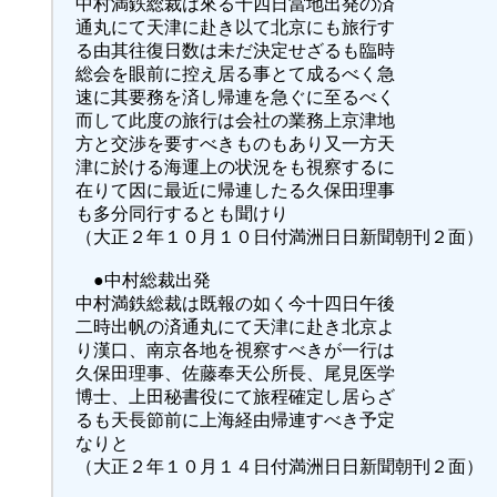
中村満鉄総裁は來る十四日當地出発の済
通丸にて天津に赴き以て北京にも旅行す
る由其往復日数は未だ決定せざるも臨時
総会を眼前に控え居る事とて成るべく急
速に其要務を済し帰連を急ぐに至るべく
而して此度の旅行は会社の業務上京津地
方と交渉を要すべきものもあり又一方天
津に於ける海運上の状況をも視察するに
在りて因に最近に帰連したる久保田理事
も多分同行するとも聞けり
（大正２年１０月１０日付満洲日日新聞朝刊２面）
●中村総裁出発
中村満鉄総裁は既報の如く今十四日午後
二時出帆の済通丸にて天津に赴き北京よ
り漢口、南京各地を視察すべきが一行は
久保田理事、佐藤奉天公所長、尾見医学
博士、上田秘書役にて旅程確定し居らざ
るも天長節前に上海経由帰連すべき予定
なりと
（大正２年１０月１４日付満洲日日新聞朝刊２面）