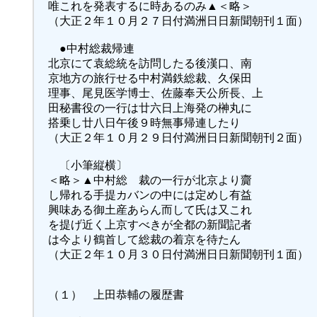
唯これを発表するに時あるのみ▲＜略＞
（大正２年１０月２７日付満洲日日新聞朝刊１面）
●中村総裁帰連
北京にて袁総統を訪問したる後漢口、南
京地方の旅行せる中村満鉄総裁、久保田
理事、尾見医学博士、佐藤奉天公所長、上
田秘書役の一行は廿六日上海発の榊丸に
搭乗し廿八日午後９時無事帰連したり
（大正２年１０月２９日付満洲日日新聞朝刊２面）
〔小筆縦横〕
＜略＞▲中村総 裁の一行が北京より齎
し帰れる手提カバンの中には定めし有益
興味ある御土産あらん而して氏は又これ
を提げ近く上京すべきが全都の新聞記者
は今より鶴首して総裁の着京を待たん
（大正２年１０月３０日付満洲日日新聞朝刊１面）
（１） 上田恭輔の履歴書