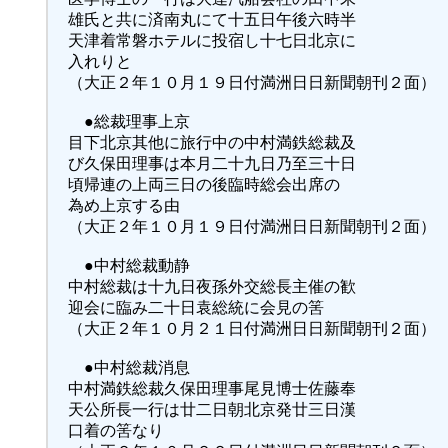
雄氏と共に済南丸にて十五日午後六時半
天津着常磐ホテルに投宿し十七日北京に
入れりと
（大正２年１０月１９日付満洲日日新聞朝刊２面）
●総裁理事上京
目下北京其他に旅行中の中村満鉄総裁及
び久保田理事は本月二十九日乃至三十日
頃帰連の上両三日の後臨時総会出席の
為め上京する由
（大正２年１０月１９日付満洲日日新聞朝刊２面）
●中村総裁動静
中村総裁は十九日夜孫外交総長主催の歓
迎会に臨み二十日袁総統に会見の筈
（大正２年１０月２１日付満洲日日新聞朝刊２面）
●中村総裁消息
中村満鉄総裁久保田理事尾見博士佐藤奉
天公所長一行は廿二日朝北京発廿三日漢
口着の筈なり