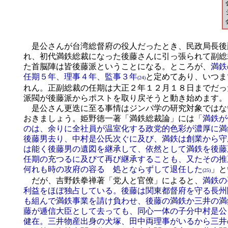
是公さんが台湾総督府の役人だったとき、民政局長後
れ、初代満鉄総裁になった後藤さんに引っ張られて副総
た首脳陣は皆後藤派ということになる。ところが、
満鉄
任期５年、理事４年、監事３年
と定めてあり、いつま
(24)
れん。正副総裁の任期は大正２年１２月１８日までだっ
派閥が後藤派からポストを取り戻そうと動き始めます。
是公さん更迭に至る事情はジンパ学の研究対象ではな
おきましょう。姫野徳一著「満鉄総裁論」には
「満鉄が
のは、余りに全社員が温室化する政党的色彩が濃厚に満
後藤男去り、中村是公氏次ぐに及び、満鉄は創業から守
は能く後藤男の遺図を継承して、依然として満鉄を後藤
任期の充つるに及びて再び継承することも、又たその推
何れも時の攻府の容るゝ処とならずして退任した
」と
(25)
だが、吉野鉄拳禅著「党人と官僚」によると、
満鉄の
利益をほぼ独占している。後藤は関東都督府を守る長州
も組んで満鉄事業を請け負わせ、後藤の満鉄か三井の満
藤が逓信大臣として去っても、同心一体の子分中村是公
健在。三井物産出身の犬塚、田中両理事がいるから三井