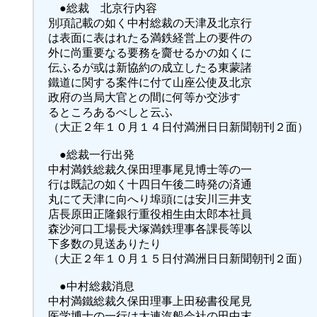
●総裁 北京行内容
別項記載の如く中村総裁の天津及北京行
は表面に表はれたる満鉄経営上の要件の
外に尚重要なる要務を齎せるかの如くに
伝ふるが或は新協約の成立したる東蒙諸
鐵道に関する案件に付て山座公使及北京
政府の当局大官との間に何等か交渉す
るところあるべしと云ふ
（大正２年１０月１４日付満洲日日新聞朝刊２面）
●総裁一行出発
中村満鉄総裁久保田理事尾見博士等の一
行は既記の如く十四日午後二時発の済通
丸にて天津に向へり埠頭には安川三井支
店長原田正隆銀行重役相生由太郎本社員
森沙河口工場長犬塚満鉄理事各課長等以
下多数の見送ありたり
（大正２年１０月１５日付満洲日日新聞朝刊２面）
●中村総裁消息
中村満鐵総裁久保田理事上田秘書役尾見
医学博士の一行は大連汽船会社の田中末