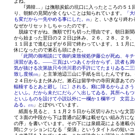
よね。
｢満韓…」は撫順炭鉱の坑口に入ったところの５１回
り、朝鮮の見聞が全くないことは知られています。
「大
も変だから一先やめる事にした。
」と、いきなり終わ
(9)
なぜかリセットしちゃったのです。
脱線ですがね、撫順で打ち切った理由です。朝日新聞
から始まった翌日の２２日は休み、２６、２８、２９、
１１回まで進むはずが６回で終わっています。１１月に
休になったので漱石も頭にきた。
「此間の御相談にて御約束致候処伊藤公が死ぬ、キチ
演習がある。――三頁はいつあくか分からず、読者も満
気が抜ける次第故只今渋川君の手許にてたまりゐる二三
致し度候
」と主筆池辺三山に手紙を出したんですね。
(10)
２４日からまた休みだ。漱石は留学中の寺田寅彦あての
輻輳するとあと廻し〔に〕される。癪に障るからよさう
といふ。だから未だにだら／＼出してゐる。其所へもつ
といふものを設けて小説以外に一欄か１欄半づゝ文芸上
ゐる。
」とぼやいています。
(11)
紙面を見ると、１１月２５日から区切りみたいな文芸
て３面の中段から下は普通の記事は載せない組み方にな
の序」を書いています。その下には泉鏡花による連載小
間にクッションになる「柴漬」というタイトルの短いコ