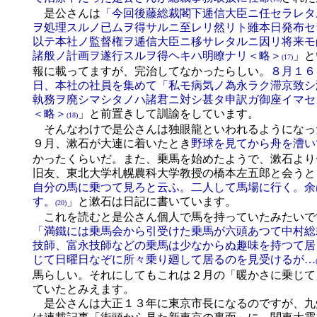
是公さんは
「今回後藤総裁閣下逓信大臣ニ任セラレタ
ヲ処理スルノ已ムヲ得サルニ至レリ然リト雖本日発布セ
以テ本社ノ監督権ヲ逓信大臣ニ移サレタルニ因リ将来モ
諸般ノ計画ヲ遂行スルヲ得ヘキハ明瞭ナリ＜略＞
」と
(17)
報に載ってますが、完治してなかったらしい。
８月１６
日、本社の社員を集めて「私モ病気ノ為永ラク滞京致シ
執務ヲ廃シマシタノハ諸君ニ対シ甚タ申訳ガ御座イマセ
＜略＞
」と前置きして訓諭をしています。
(18)
そんなわけで是公さんは独眼龍といわれるようになっ
９月、漱石が大連に着いたとき
野球を見てから舟を漕い
かったくらいだ。また、乗馬を始めたようで、漱石より
旧友、東北大学札幌農科大学教授の橋本左五郎と会うと
自分の馬に乗つて見ろと云ふ。二人して馬場に行く。余
す。
」と漱石は日記に書いています。
(20)
これを読むと是公さん個人で馬を持っていたみたいで
「満鐵には乗馬会から引受けた乗馬が六頭あつて中村総
技師、富永技師などの乗馬は少なからぬ趣味を持つて居
じて日曜日なぞに所々乗り廻して居るのを見受けるが…
馬らしい。それにしてもこれは２月の「暖かさに乗じて
ていたとみえます。
是公さんは大正１３年に東京市長になるのですが、九