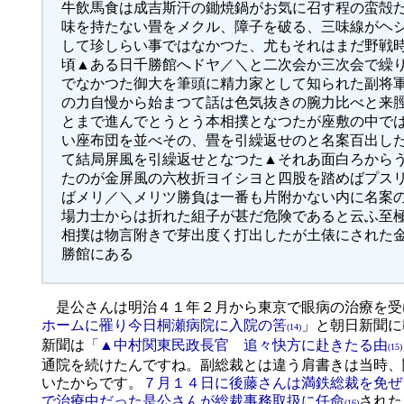
牛飲馬食は成吉斯汗の鋤焼鍋がお気に召す程の蛮殻
味を持たない畳をメクル、障子を破る、三味線がヘ
して珍しらい事ではなかつた、尤もそれはまだ野戦
頃▲ある日千勝館へドヤ／＼と二次会か三次会で繰
でなかつた御大を筆頭に精力家として知られた副将
の力自慢から始まつて話は色気抜きの腕力比べと来
とまで進んでとうとう本相撲となつたが座敷の中で
い座布団を並べその、畳を引繰返せのと名案百出し
て結局屏風を引繰返せとなつた▲それあ面白ろから
たのが金屏風の六枚折ヨイシヨと四股を踏めばプス
ばメリ／＼メリツ勝負は一番も片附かない内に名案
場力士からは折れた組子が甚だ危険であると云ふ至
相撲は物言附きで芽出度く打出したが土俵にされた
勝館にある
是公さんは明治４１年２月から東京で眼病の治療を受
ホームに罹り今日桐瀬病院に入院の筈
」と朝日新聞に
(14)
新聞は
「▲中村関東民政長官 追々快方に赴きたる由
(15)
通院を続けたんですね。副総裁とは違う肩書きは当時、
いたからです。
７月１４日に後藤さんは満鉄総裁を免ぜ
で治療中だった是公さんが総裁事務取扱に任命
された
(16)