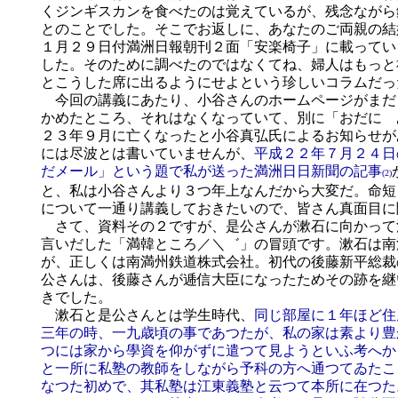
くジンギスカンを食べたのは覚えているが、残念ながら
とのことでした。そこでお返しに、あなたのご両親の結
１月２９日付満洲日報朝刊２面「安楽椅子」に載ってい
した。そのために調べたのではなくてね、婦人はもっと
とこうした席に出るようにせよという珍しいコラムだっ
今回の講義にあたり、小谷さんのホームページがまだ
かめたところ、それはなくなっていて、別に「おだに 
２３年９月に亡くなったと小谷真弘氏によるお知らせが
には尽波とは書いていませんが、
平成２２年７月２４日
だメール」という題で私が送った満洲日日新聞の記事
(2)
と、私は小谷さんより３つ年上なんだから大変だ。命短
について一通り講義しておきたいので、皆さん真面目に
さて、資料その２ですが、是公さんが漱石に向かって
言いだした「満韓ところ／＼゛」の冒頭です。漱石は南
が、正しくは南満州鉄道株式会社。初代の後藤新平総裁
公さんは、後藤さんが逓信大臣になったためその跡を継
きでした。
漱石と是公さんとは学生時代、
同じ部屋に１年ほど住
三年の時、一九歳頃の事であつたが、私の家は素より豊
つには家から學資を仰がずに遣つて見ようといふ考へか
と一所に私塾の教師をしながら予科の方へ通つてゐたこ
なつた初めで、其私塾は江東義塾と云つて本所に在つた