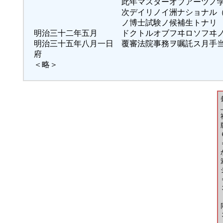
此年マスターオブアーツノ学位
次デイリノイ洲ナショナル（シカ
ノ博士試験ノ候補生トナリ
明治三十二年五月 ドクトルオブフヰロソフヰノ
明治三十五年八月一日 覆審法院事務ヲ嘱託ス月手
府
＜略＞
＝