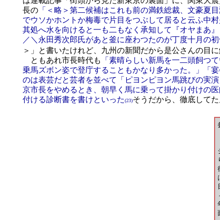
は連載記事「街頭から見た新東京の裏面」に、関東大震
長の
「＜略＞第二候補はこれも前の満鉄総裁、文豪夏目
でウソかホントか梅毒で片目をつぶして居ると云ふ中村
其処へ水を向けると一も二もなく承知して『オヤまあ』
／＼永田秀次郎氏があと釜に座わつたのが丁度十月の初
＞」と書いたけれど、九州の新聞だから是公さんの目に
ともあれ市長時代も
「素晴らしい新馬を一二頭飼つて
乗馬ズボン姿で登庁することもかなり多かった。」「宴
のは表芸だと芸者を並べて「ピヨンピヨン馬跳びの実演
京市長をやめるとき、朝早く馬に乗って掛かり付けの医
付ける診断書を書けといった
そうだから、徹底してた
(23)