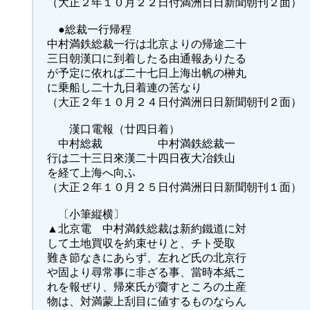
（大正２年１０月２２日付満洲日日新聞朝刊２面）
●総裁一行帰程
中村満鉄総裁一行は北京よりの帰途二十
三日朝漢口に到着したる由通報ありたる
が予定に依れば二十七日上海出帆の榊丸
に乗船し二十九日着連の筈なり
（大正２年１０月２４日付満洲日日新聞朝刊２面）
漢口電報（廿四日着）
中村総裁 中村満鉄総裁一
行は二十三日來漢二十四日夜大冶鉄山
を経て上海へ向ふ
（大正２年１０月２５日付満洲日日新聞朝刊１面）
〔小筆縦横〕
▲北京電 中村満鉄総裁は新約鐵道に対
して土地買収を約束せりと、チト受取
難き節なきにあらず、左れど氏の北京行
や固より尋常事に非ざる事、當時本紙こ
れを報ぜり、帰來氏が齎すところの土産
物は、対満蒙上刮目に値するものならん