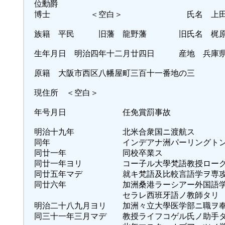
位勳爵
博士 ＜空白＞ 氏名 上田
族籍 平民 旧藩 龍野藩 旧氏名 梶原
生年月日 明治四年十二月廿四日 産地 兵庫県
原籍 大阪市西区八幡屋町三百十一番地の三
現住所 ＜空白＞
年号月日 任免賞罰
明治十九年 北米合衆国ニ渡航ス
同年 インデアナ洲パーリングトン市ハ
同廿一年 同校卒業ス
同廿一年ヨリ コー子ル大學梵語教授ローク
同廿五年マデ 就キ梵語及比較言語学ヲ専
同廿六年 加洲桑港ラーシアー外国語学
セラレ西班牙語ノ教師タリ
明治二十八九月ヨリ 加洲々立大學医学部ニ職ヲ
同三十一年三月マデ 教授ライフコゲル氏ノ助手