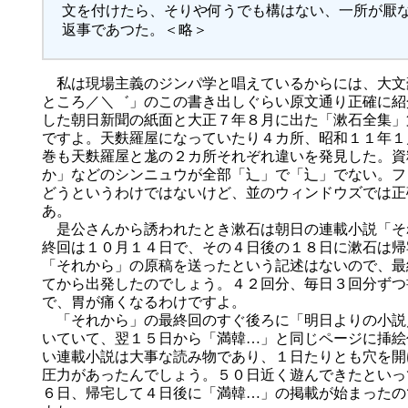
文を付けたら、そりや何うでも構はない、一所が厭
返事であつた。＜略＞
私は現場主義のジンパ学と唱えているからには、大文
ところ／＼゛」のこの書き出しぐらい原文通り正確に紹
した朝日新聞の紙面と大正７年８月に出た「漱石全集」
ですよ。天麩羅屋になっていたり４カ所、昭和１１年１
巻も天麩羅屋と尨の２カ所それぞれ違いを発見した。資
か」などのシンニュウが全部「辶」で「辶」でない。フ
どうというわけではないけど、並のウィンドウズでは正
あ。
是公さんから誘われたとき漱石は朝日の連載小説「そ
終回は１０月１４日で、その４日後の１８日に漱石は帰
「それから」の原稿を送ったという記述はないので、最
てから出発したのでしょう。４２回分、毎日３回分ずつ
で、胃が痛くなるわけですよ。
「それから」の最終回のすぐ後ろに「明日よりの小説
いていて、翌１５日から「満韓…」と同じページに挿絵
い連載小説は大事な読み物であり、１日たりとも穴を開
圧力があったんでしょう。５０日近く遊んできたといっ
６日、帰宅して４日後に「満韓…」の掲載が始まったの