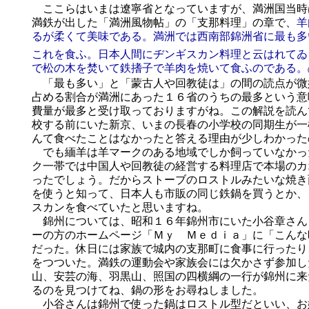
ここらはいまは遼寧省となっていますが、満洲国当時
満鉄が出した「満洲風物帖」の「支那料理」の章で、
羊
るが柔くて美味である。満洲では西南部錦洲省に最も多
これを食ふ。日本人間にヂンギスカン料理と云はれてゐ
で松の木を焚いて鉄搘子で羊肉を焼いて食ふのである。
「最も多い」と「蒙古人や回教徒は」の間の読点が微
占める割合が満洲にあった１６省のうちの最多という意
費量が最多と受け取っておりますがね。この解説を読ん
校する前にいた新京、いまの長春の小学校の同期生が一
んて食べたことはなかったと答える理由が少しわかった
でも緬羊は羊マークのある地域でしか飼っていなかっ
ク一帯では中国人や回教徒の経営する料理店で本場のカ
ったでしょう。だからストーブのロストルみたいな焼き
を使うと知って、日本人も市販の同じ鉄鍋を買うとか、
スカンを食べていたと思いますね。
錦州については、昭和１６年錦州市にいた小谷章さん
ーの方のホームページ「Ｍｙ Ｍｅｄｉａ」に「こんな
だった。休日には家族で城内の支那町に食事に行ったり
をつついた。満鉄の運動会や家族会には欠かさず参加し
山、安芸の海、羽黒山、照国の四横綱の一行が錦州に来
るのを見つけてね、鍋の形をお尋ねしました。
小谷さんは錦州で使った鍋はロストル型だといい、お