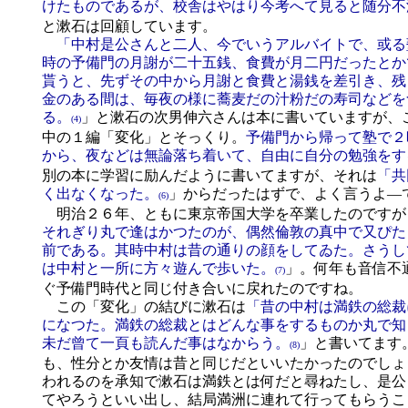
けたものであるが、校舎はやはり今考へて見ると随分不
と漱石は回顧しています。
「中村是公さんと二人、今でいうアルバイトで、或る
時の予備門の月謝が二十五銭、食費が月二円だったとか
貰うと、先ずその中から月謝と食費と湯銭を差引き、残
金のある間は、毎夜の様に蕎麦だの汁粉だの寿司などを
る。
」と漱石の次男伸六さんは本に書いていますが、
(4)
中の１編「変化」とそっくり。
予備門から帰って塾で２
から、夜などは無論落ち着いて、自由に自分の勉強をす
別の本に学習に励んだように書いてますが、それは
「共
く出なくなった。
」からだったはずで、よく言うよ―
(6)
明治２６年、ともに東京帝国大学を卒業したのですが
それぎり丸で逢はかつたのが、偶然倫敦の真中で又ぴた
前である。其時中村は昔の通りの顔をしてゐた。さうし
は中村と一所に方々遊んで歩いた。
」。何年も音信不
(7)
ぐ予備門時代と同じ付き合いに戻れたのですね。
この「変化」の結びに漱石は
「昔の中村は満鉄の総裁
になつた。満鉄の総裁とはどんな事をするものか丸で知
未だ曾て一頁も読んだ事はなからう。
」と書いてます
(8)
も、性分とか友情は昔と同じだといいたかったのでしょ
われるのを承知で漱石は満鉄とは何だと尋ねたし、是公
てやろうといい出し、結局満洲に連れて行ってもらうこ