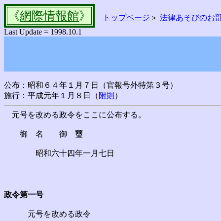
《
網際情報館
》
トップページ
＞
法律あそびのお
Last Update = 1998.10.1
公布：昭和６４年１月７日（官報号外特第３号）
施行：平成元年１月８日（
附則
）
元号を改める政令をここに公布する。
御 名 御 璽
昭和六十四年一月七日
政令第一号
元号を改める政令