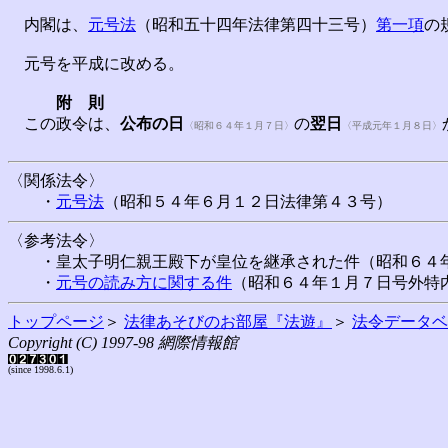
内閣は、
元号法
（昭和五十四年法律第四十三号）
第一項
の
元号を平成に改める。
附 則
この政令は、
公布の日
の
翌日
〈昭和６４年１月７日〉
〈平成元年１月８日〉
〈関係法令〉
・
元号法
（昭和５４年６月１２日法律第４３号）
〈参考法令〉
・皇太子明仁親王殿下が皇位を継承された件（昭和６４年
・
元号の読み方に関する件
（昭和６４年１月７日号外特
トップページ
＞
法律あそびのお部屋『法遊』
＞
法令データベ
Copyright (C) 1997-98 網際情報館
(since 1998.6.1)