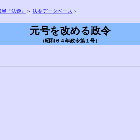
部屋『法遊』
＞
法令データベース
＞
元号を改める政令
（昭和６４年政令第１号）