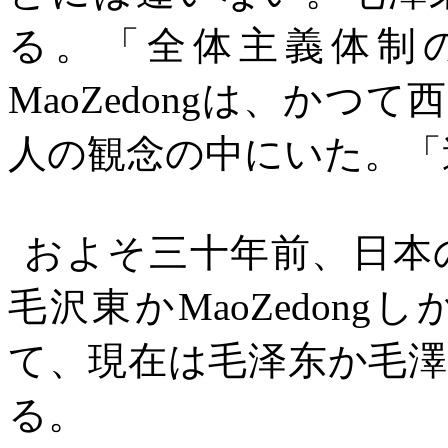
る。「全体主義体制
MaoZedong
は、かつて西
人の観念の中にいた。「
およそ三十年前、日本
毛沢東か
MaoZedong
し
て、現在は毛
泽东
か毛
る。