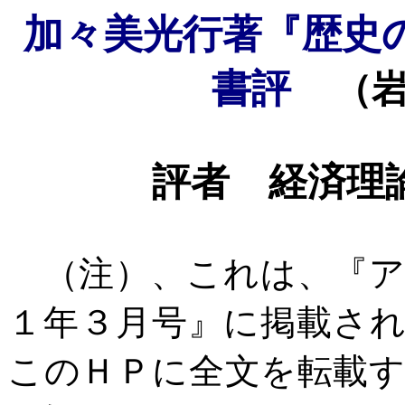
加々美光行著『歴史
書評
（
評者 経済理
（注）、これは、『ア
１年３月号』に掲載さ
このＨＰに全文を転載