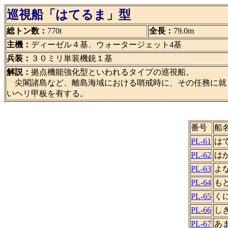
巡視船「はてるま」型
総トン数：
770t
全長：
79.0m
主機：
ディーゼル４基、ウォータージェット4基
兵装：
３０ミリ単装機銃１基
解説：
拠点機能強化型といわれるタイプの巡視船。
尖閣諸島など、離島海域における哨戒時に、その任務に就
いヘリ甲板を有する。
番号
船
PL-61
は
PL-62
は
PL-63
よ
PL-64
も
PL-65
く
PL-66
し
PL-67
あ