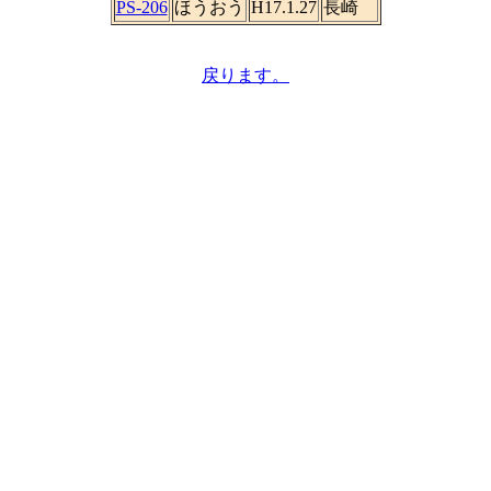
PS-206
ほうおう
H17.1.27
長崎
戻ります。