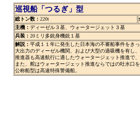
巡視船「つるぎ」型
総トン数：
220t
主機：
ディーゼル３基、ウォータージェット３基
兵装：
20ミリ多銃身機銃１基
解説：
平成１１年に発生した日本海の不審船事件をきっ
大出力のディーゼル機関、および大型の過吸機を有し、
推進器も高速航行に適したウォータージェット推進で、
また、舵はウォータージェット推進ならではの吐水口を
公称船型は高速特殊警備船。