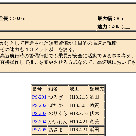
全長：
50.0m
最大幅：
8m
速力：
40kt以上
かけとして建造された領海警備が主目的の高速巡視船。
その速力も４３ノット以上を誇る。
高速航行時の警備行動でも乗員が安全に活動できる事を考え、
直接操作して推力を変更させる方式なので、高速域においても
番号
船名
竣工
配属先
PS-201
つるぎ
H13.2.15
酒田
PS-202
ほたか
H13.3.6
敦賀
PS-203
のりくら
H13.3.16
伏木
PS-204
かいもん
H16.4.21
奄美
PS-205
あさま
H16.4.21
浜田