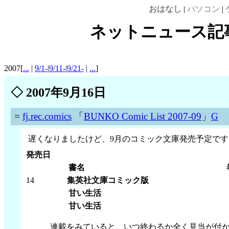
おはなし
|
パソコン
|
ネットニュース記事案
2007[
...
|
9/1-
|
9/11-
|
9/21-
|
...
]
◇
2007年9月16日
=
fj.rec.comics
「
BUNKO Comic List 2007-09
」
G
遅くなりましたけど、9月のコミック文庫発売予定です
発売日
書名
14
集英社文庫コミック版
甘い生活
甘い生活
連載をみていると、いつ終わるか全く見当が付か