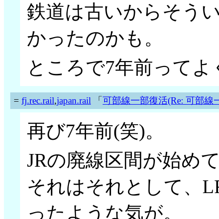
鉄道は古いからそう
かったのかも。
ところで7年前ってよ
=
fj.rec.rail
,
japan.rail
「
可部線一部復活(Re: 可部線
再び7年前(笑)。
JRの廃線区間が始め
それはそれとして、L
ったような気が。