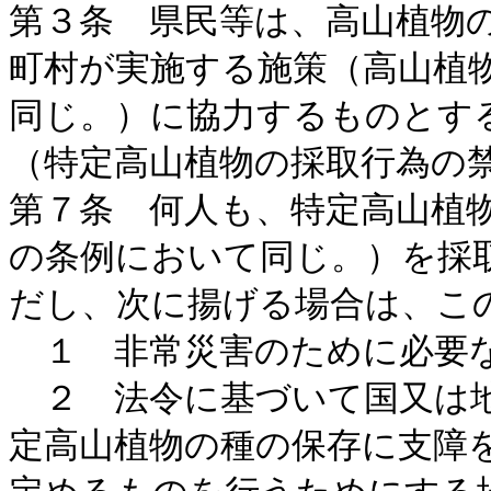
第３条 県民等は、高山植物
町村が実施する施策（高山植
同じ。）に協力するものとす
（特定高山植物の採取行為の
第７条 何人も、特定高山植
の条例において同じ。）を採
だし、次に揚げる場合は、こ
１ 非常災害のために必要な
２ 法令に基づいて国又は地
定高山植物の種の保存に支障