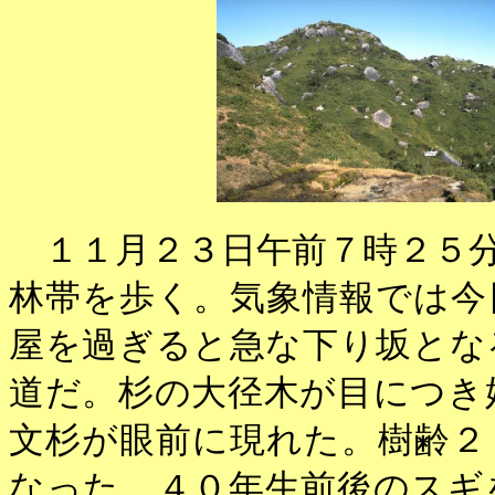
１１月２３日午前７時２５分
林帯を歩く。気象情報では今
屋を過ぎると急な下り坂とな
道だ。杉の大径木が目につき
文杉が眼前に現れた。樹齢２
なった。４０年生前後のスギ