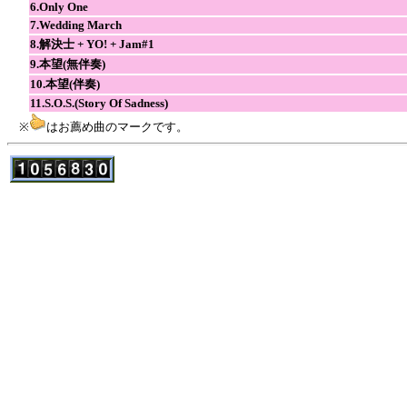
6.Only One
7.Wedding March
8.解決士 + YO! + Jam#1
9.本望(無伴奏)
10.本望(伴奏)
11.S.O.S.(Story Of Sadness)
※
はお薦め曲のマークです。