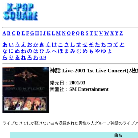
A
B
C
D
E
F
G
H
I
J
K
L
M
N
O
P
Q
R
S
T
U
V
W
X
Y
Z
あ
い
う
え
お
か
き
く
け
こ
さ
し
す
せ
そ
た
ち
つ
て
と
な
に
ぬ
ね
の
は
ひ
ふ
へ
ほ
ま
み
む
め
も
や
ゆ
よ
ら
り
る
れ
ろ
わ
0-9
神話 Live-2001 1st Live Concert(2
発売日：
2001/03
音盤社：
SM Entertainment
ライブだけでしか聴けない曲も収録された男性６人グループ神話のライブ
曲名