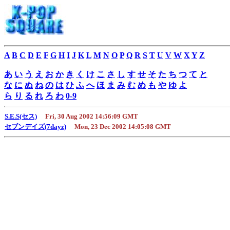
A
B
C
D
E
F
G
H
I
J
K
L
M
N
O
P
Q
R
S
T
U
V
W
X
Y
Z
あ
い
う
え
お
か
き
く
け
こ
さ
し
す
せ
そ
た
ち
つ
て
と
な
に
ぬ
ね
の
は
ひ
ふ
へ
ほ
ま
み
む
め
も
や
ゆ
よ
ら
り
る
れ
ろ
わ
0-9
S.E.S(セス)
Fri, 30 Aug 2002 14:56:09 GMT
セブンデイズ(7dayz)
Mon, 23 Dec 2002 14:05:08 GMT