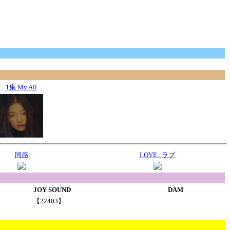
1集 My All
同感
LOVE...ラブ
JOY SOUND
DAM
【22403】