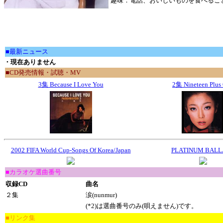
趣味：電話、おいしいものを食べるこ
■最新ニュース
・現在ありません
■CD発売情報・試聴・MV
3集 Because I Love You
2集 Nineteen Plus
2002 FIFA World Cup-Songs Of Korea/Japan
PLATINUM BALL
■カラオケ選曲番号
収録CD
曲名
２集
涙(nunmur)
(*2)は選曲番号のみ(唄えません)です。
■リンク集