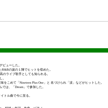
曲でデビューした。
たR&Bの波の１陣でヒットを収めた。
最高のライブ歌手としても知られる。
売し。
こめて「Nineteen Plus One」と 名づけられ「涙」などがヒットした。
バムでは、「Dream」で参加した。
タイトル曲で今に至る。