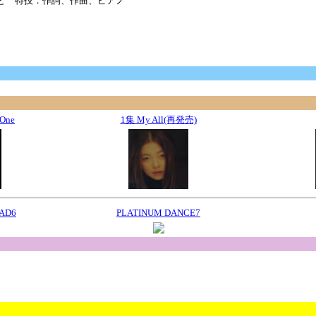
と 特技：作詞、作曲、ピアノ
 One
1集 My All(再発売)
AD6
PLATINUM DANCE7