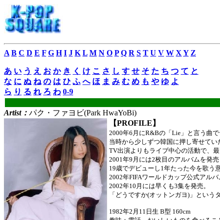
A
B
C
D
E
F
G
H
I
J
K
L
M
N
O
P
Q
R
S
T
U
V
W
X
Y
Z
あ
い
う
え
お
か
き
く
け
こ
さ
し
す
せ
そ
た
ち
つ
て
と
な
に
ぬ
ね
の
は
ひ
ふ
へ
ほ
ま
み
む
め
も
や
ゆ
よ
ら
り
る
れ
ろ
わ
0-9
Artist：
パク・ファヨビ(Park HwaYoBi)
【PROFILE】
2000年6月にR&Bの「Lie」と言う
当時から少しずつ韓国に押し寄せてい
TV出演よりもライブ中心の活動で、
2001年9月には2枚目のアルバムを発
19歳でデビューし1年たった今を歌う意味を
2002年FIFAワールドカップ公式アル
2002年10月には早くも3集を発売。
「どうですか(オットンガヨ)」という
1982年2月11日生 B型 160cm