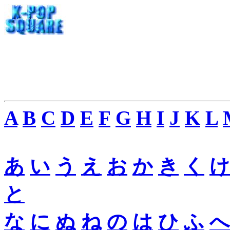
A
B
C
D
E
F
G
H
I
J
K
L
あ
い
う
え
お
か
き
く
け
と
な
に
ぬ
ね
の
は
ひ
ふ
へ