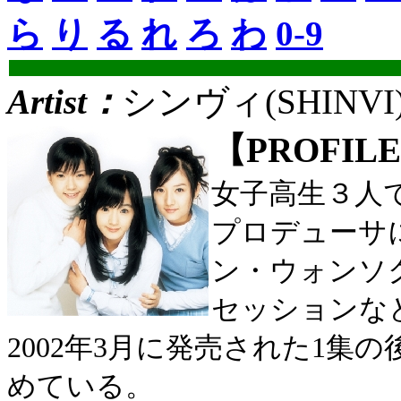
ら
り
る
れ
ろ
わ
0-9
Artist：
シンヴィ(SHINVI
【PROFIL
女子高生３人
プロデューサ
ン・ウォンソ
セッションな
2002年3月に発売された1集の
めている。