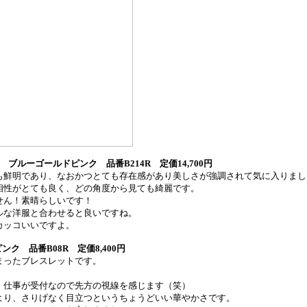
ブルーゴールドピンク 品番
B214R
定価
14,700
円
も鮮明であり、なおかつとても存在感があり美しさが強調されて気に入りまし
相性がとても良く、どの角度から見ても綺麗です。
せん！素晴らしいです！
ルな洋服と合わせると良いですね。
カッコいいですよ。
ンク 品番
B08R
定価
8,400
円
まったブレスレットです。
、仕事が受付なので先方の視線を感じます（笑）
より、さりげなく目立つというちょうどいい華やかさです。