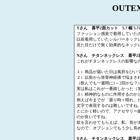
OUTE
Y
さん 喜平
2
面カット
5.7
幅
5.
ファッション感覚で着用していた
以前着用していたシルバーネック
見た目だけで無く効果的なネック
N
さん チタンネックレス 喜平
2
これがチタンネックレスの影響な
１）商品が届いた日は風邪をひい
２）以前から坐骨神経痛で悩まさ
（飲んでも一週間に
1
～
2
回かな？
実は私はこれが一番嬉しかった（
３）精神的なものに作用するのか
例えば今までが「曇り時々晴れ」
文字で表現するのは難しいですね
とにかく軽いので、アクセサリー
のが良いですね。
欲を言わせてもらえば、私、首が
なので、オプションでもう少し長
Y
さん チタンネックレス 喜平
2