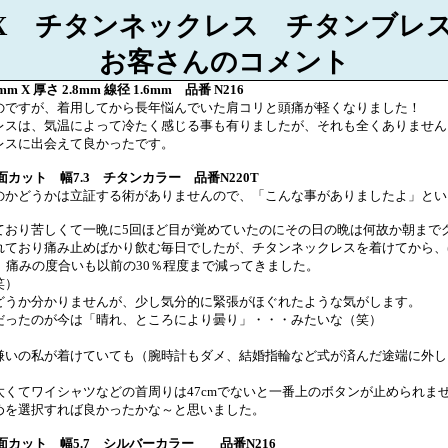
X
チタンネックレス チタンブレ
お客さんのコメント
7mm X
厚さ
2.8mm
線径
1.6mm
品番
N216
のですが、着用してから長年悩んでいた肩コリと頭痛が軽くなりました！
レスは、気温によって冷たく感じる事も有りましたが、それも全くありません
レスに出会えて良かったです。
面カット 幅
7.3
チタンカラー 品番
N220T
のかどうかは立証する術がありませんので、「こんな事がありましたよ」とい
ており苦しくて一晩に
5
回ほど目が覚めていたのにその日の晩は何故か朝まで
れており痛み止めばかり飲む毎日でしたが、チタンネックレスを着けてから、
）痛みの度合いも以前の
30
％程度まで減ってきました。
笑）
どうか分かりませんが、少し気分的に緊張がほぐれたような気がします。
だったのが今は「晴れ、ところにより曇り」・・・みたいな（笑）
。
嫌いの私が着けていても（腕時計もダメ、結婚指輪など式が済んだ途端に外し
太くてワイシャツなどの首周りは
47cm
でないと一番上のボタンが止められま
めを選択すれば良かったかな～と思いました。
面カット 幅
5.7
シルバーカラー 品番
N216