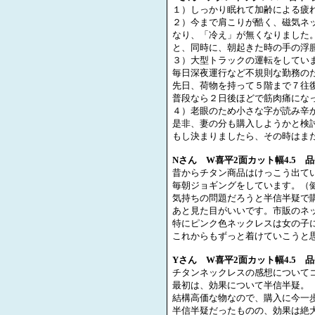
１）しっかり眠れて加齢による疲
２）今まで肩こりが酷く、磁気ネ
なり、「冷え」が無くなりました
と、同時に、朝起きた時の手の浮
３）大型トラックの運転をしてい
毎日深夜運行など不規則な勤務の
先日、荷物を持って５階まで７往
普段なら２日後ほどで筋肉痛にな
４）老眼のため小さな字が読み辛
是非、妻の分も購入しようかと検
もし決まりましたら、その時はま
N
さん
W
喜平
2
面カット幅
4.5
品
昔からチタン商品はけっこう出て
毎朝ジョギングをしています。（
気持ちの問題だろうと半信半疑で
あと見た目がいいです。市販のネ
特にピンク色ネックレスは女の子
これからもずっと着けていこうと
Y
さん
W
喜平
2
面カット幅
4.5
品
チタンネックレスの感想について
最初は、効果について半信半疑。
結構高価な物なので、購入に今一
半信半疑だったものの、効果は絶