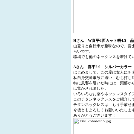
H
さん
W
喜平
2
面カット幅
4.5
品
山登りと自転車が趣味なので、富
らいです。
職場でも他のネックレスを着けて
A
さん 喜平
2.9
シルバーカラー
はじめまして、この度は友人にチ
私自身交通事故に遭い、むち打ち
特に風邪を引いた時には、頸部か
は驚かされました。
いろいろなお薬やネックレスタイ
このチタンネックレスをご紹介
チタンネックレスは もう手放せ
今後ともよろしくお願いいたしま
ありがとうございます！