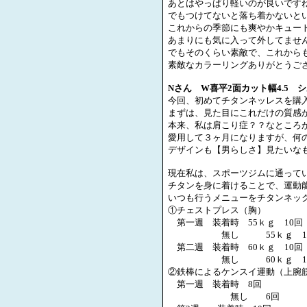
あとはやっぱり軽いのが良いです
でもつけてないと落ち着かないと
これからの季節にも爽やかキュー
あまりにも気に入って外してませ
でもそのくらい素敵で、これから
素敵なカラーリングありがとうご
N
さん
W
喜平
2
面カット幅
4.5
シ
今回、初めてチタンネッレスを購
まずは、見た目にこれだけの質感
本来、私は肩こり症？？なところ
愛用して３ヶ月になりますが、何
デザインも【男らしさ】見たいな
現在私は、スポーツジムに通って
チタンを身に着けることで、運動
いつも行うメニューをチタンネッ
①チェストプレス（胸）
第一週 装着時
55
ｋｇ
10
無し
55
ｋｇ
1
第二週 装着時
60
ｋｇ
10
無し
60
ｋｇ
1
②鉄棒によるケンスイ運動（上腕
第一週 装着時
8
回
無し
6
回