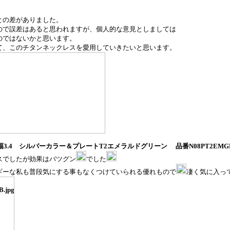
との差がありました。
ので誤差はあると思われますが、個人的な意見としましては
のではないかと思います。
て、このチタンネックレスを愛用していきたいと思います。
幅
3.4
シルバーカラー＆プレート
T2
エメラルドグリーン 品番
N08PT2EMG
スでしたが効果はバツグン
でした
ギーな私も普段気にする事もなくつけていられる優れもので
凄く気に入っ