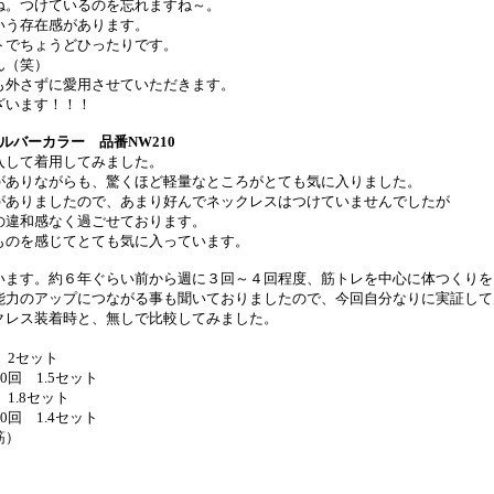
ね。つけているのを忘れますね～。
いう存在感があります。
トでちょうどひったりです。
ん（笑）
も外さずに愛用させていただきます。
ざいます！！！
ルバーカラー 品番
NW210
入して着用してみました。
がありながらも、驚くほど軽量なところがとても気に入りました。
がありましたので、あまり好んでネックレスはつけていませんでしたが
の違和感なく過ごせております。
ものを感じてとても気に入っています。
います。約６年ぐらい前から週に３回～４回程度、筋トレを中心に体つくりを
能力のアップにつながる事も聞いておりましたので、今回自分なりに実証して
クレス装着時と、無しで比較してみました。
回
2
セット
0
回
1.5
セット
回
1.8
セット
0
回
1.4
セット
筋）