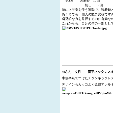
第
2
週 装着時
10
回
無し
7
回
特に上半身を使う運動で、装着時
あくまでも、個人の能力比較です
瞬発的な力を発揮するのに有効な
これからも、自分の体の一部とし
M
さん 女性 喜平ネックレス 
半信半疑でつけたチタンネックレ
デザインもカッコよく金属アレル