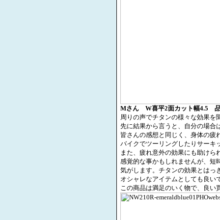
M
さん
W
喜平
2
面カット幅
4.5
周りの声でチタンの様々な効果を
先に結果から言うと、自分の場合
皆さんの感想と同じく、身体の疲
バイクでツーリングしたりサーキ
また、疲れ意外の効果にも助けら
感覚的な事かもしれませんが、短
気がします。チタンの効果とはっ
オシャレなアイテムとしても良い
この商品は満足のいく物で、良い