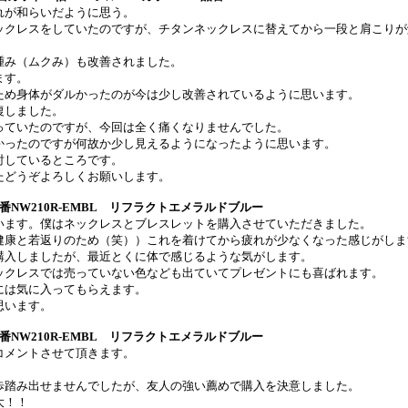
れが和らいだように思う。
ックレスをしていたのですが、チタンネックレスに替えてから一段と肩こりが
。
腫み（ムクみ）も改善されました。
ます。
ため身体がダルかったのが今は少し改善されているように思います。
復しました。
っていたのですが、今回は全く痛くなりませんでした。
かったのですが何故か少し見えるようになったように思います。
討しているところです。
たどうぞよろしくお願いします。
番
NW210R-EMBL
リフラクトエメラルドブルー
います。僕はネックレスとブレスレットを購入させていただきました。
健康と若返りのため（笑））これを着けてから疲れが少なくなった感じがしま
購入しましたが、最近とくに体で感じるような気がします。
ックレスでは売っていない色なども出ていてプレゼントにも喜ばれます。
には気に入ってもらえます。
思います。
番
NW210R-EMBL
リフラクトエメラルドブルー
コメントさせて頂きます。
歩踏み出せませんでしたが、友人の強い薦めで購入を決意しました。
大！！