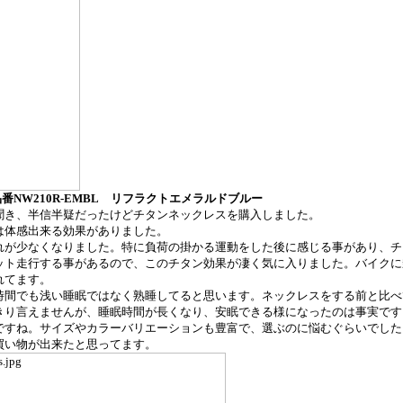
品番
NW210R-EMBL
リフラクトエメラルドブルー
聞き、半信半疑だったけどチタンネックレスを購入しました。
は体感出来る効果がありました。
れが少なくなりました。特に負荷の掛かる運動をした後に感じる事があり、チ
ット走行する事があるので、このチタン効果が凄く気に入りました。バイクに
れてます。
時間でも浅い睡眠ではなく熟睡してると思います。ネックレスをする前と比べ
きり言えませんが、睡眠時間が長くなり、安眠できる様になったのは事実です
ですね。サイズやカラーバリエーションも豊富で、選ぶのに悩むぐらいでした
買い物が出来たと思ってます。