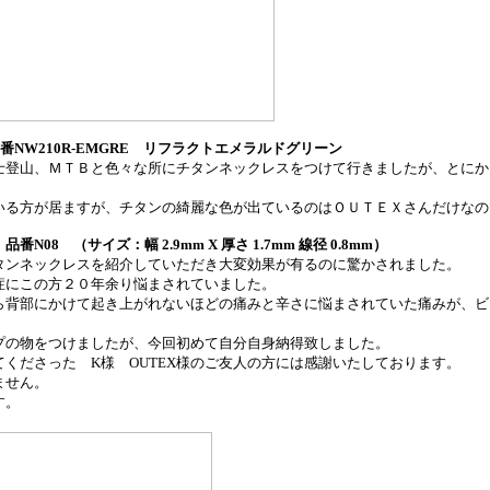
番
NW210R-EMGRE
リフラクトエメラルドグリーン
士登山、ＭＴＢと色々な所にチタンネックレスをつけて行きましたが、とにか
いる方が居ますが、チタンの綺麗な色が出ているのはＯＵＴＥＸさんだけなの
 品番
N08
（サイズ：幅
2.9mm X
厚さ
1.7mm
線径
0.8mm
）
タンネックレスを紹介していただき大変効果が有るのに驚かされました。
症にこの方２０年余り悩まされていました。
ら背部にかけて起き上がれないほどの痛みと辛さに悩まされていた痛みが、ビ
プの物をつけましたが、今回初めて自分自身納得致しました。
してくださった
K
様
OUTEX
様のご友人の方には感謝いたしております。
ません。
す。