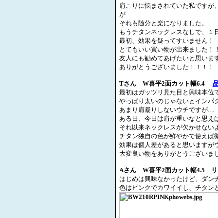
肩こりに悩まされていた私ですが
が
それも随分と楽になりました。
もうチタンネックレスなしで、１
最初、効果を疑ってすいません！
とてもいい買い物が出来ました！
友人にも勧めてあげたいと思いま
ありがとうございました！！！！
T
さん
W
喜平
2
面カット幅
6.4
最初はガッツリ見た目と興味本位
やっぱり太いのじゃないとインパ
あまり肩凝りしないウチですが…
ある日、今日は肩が重いなと思え
それ以来ネックレスが欠かせない
チタン独自の色が鮮やかで使えば
効果は個人差があると思いますが
大変良い物をありがとうございま
A
さん
W
喜平
2
面カット幅
4.5
リ
はじめは興味なかったけど、ダン
色はピンクでカワイイし、チタン