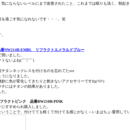
、気にならないレベルにまで改善されたこと、これまでは眠りも浅く、朝起き
日を過ごす気になれないです・・・。笑
！
す。
品番
NW214R-EMBL
リフラクトエメラルドブルー
で買いました。
クトないよね
(
￣▽￣
)
ばチタンネックレスを付けるのを忘れてた
orz
ようになりました。
微妙に色が変化してきたりと飽きないアクセサリーですね
(^O^)
ウチにはチタンの効果がありました。
した。
フラクトピンク 品番
BW210R-PINK
ナにすすめられ購入しました。
ということで、付けてても軽くて付けてる感じがなく～いまはちょ
-
愛用して