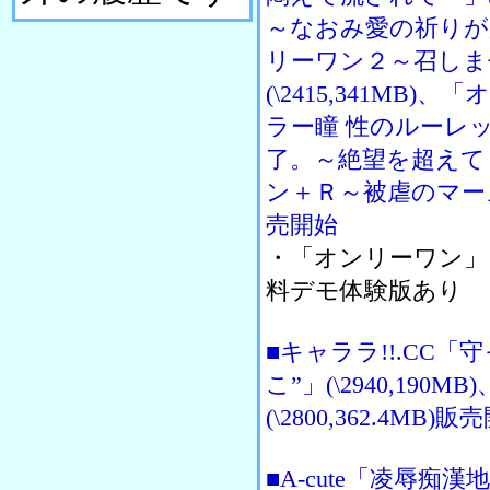
～なおみ愛の祈りが届く
リーワン２～召しま
(\2415,341M
ラー瞳 性のルーレット～
了。～絶望を超えて～」
ン＋Ｒ～被虐のマーメイ
売開始
・「オンリーワン」
料デモ体験版あり
■キャララ!!.CC
こ”」(\2940,19
(\2800,362.4MB)販
■A-cute「凌辱痴漢地