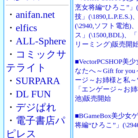
烹女将編“ひろこ”」(
・
anifan.net
技」(\1890,L.P.
(\2940,ソフト電
・
elfics
ス」(\1500,BDL)、
・
ALL-Sphere
リーミング)販売開
・
コミックサ
■VectorPCSH
テライト
なたへ～Gift for 
・
SURPARA
ージ～お姉様と私～”百
「エンゲージ～お姉様と
・
DL FUN
池)販売開始
・
デジぱれ
■BGameBox美
・
電子書店パ
将編“ひろこ”」(\29
ピレス