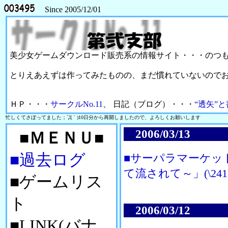
Since 2005/12/01
美少女ゲームダウンロード販売系の情報サイト・・・のつ
とりえあえずは作ってみたものの、まだ慣れていないので
ＨＰ・・・
サークルNo.11
、 日記（ブログ）・・・
“透矢”
忙しくてさぼってました；´Д｀)10日分から再開しましたので、よろしくお願いします
2006/03/13
■ＭＥＮＵ■
■過去ログ
■サーパラマーケッ
て流されて～」(\241
■ゲームリス
ト
2006/03/12
■LINK(バナ