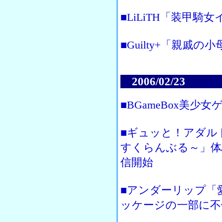
■LiLiTH「装甲
■Guilty+「親戚
2006/02/23
■BGameBox美少女
■ギュッと！アダル
すくらんぶる～」体
信開始
■アンダーリップ「
ッケージの一部に不