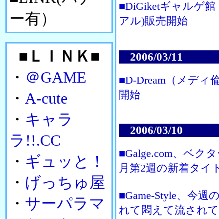
■DiGiketギャルゲ
ー有）
アル)販売開始
■ＬＩＮＫ■
2006/03/11
・
＠GAME
■D-Dream（メディ
開始
・
A-cute
・
キャラ
2006/03/10
ラ!!.CC
■Galge.com、
・
ギュッと！
月第2週の新着タイ
・
げっちゅ屋
■Game-Style
・
サーパラマ
れて悶えて流されて