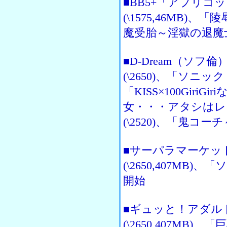
■BB5+「アプリ
(\1575,46MB)、「
魔受胎～淫獄の退魔士～」
■D-Dream（ソ
(\2650)、「ソニック
「KISS×100GiriG
女・・・アタシはレミ
(\2520)、「鬼コー
■サーパラマーケッ
(\2650,407MB)、
開始
■ギュッと！アダル
(\2650,407MB