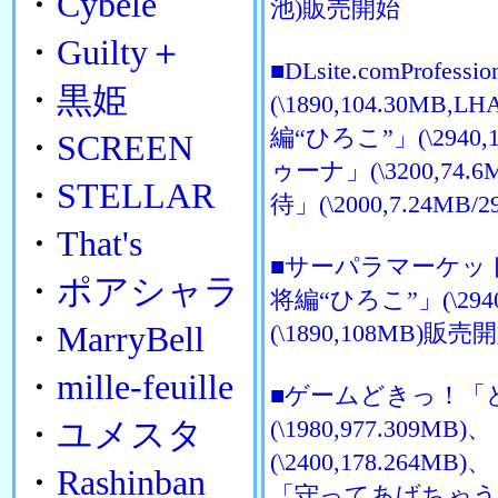
・
Cybele
池)販売開始
・
Guilty＋
■DLsite.comProf
・
黒姫
(\1890,104.3
編“ひろこ”」(\294
・
SCREEN
ゥーナ」(\3200,74
・
STELLAR
待」(\2000,7.24
・
That's
■サーパラマーケッ
・
ポアシャラ
将編“ひろこ”」(\29
(\1890,108MB)販売
・
MarryBell
・
mille-feuille
■ゲームどきっ！「
(\1980,977.3
・
ユメスタ
(\2400,178.264MB
・
Rashinban
「守ってあげちゃう