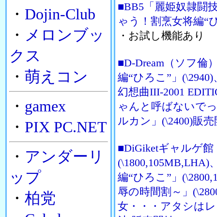
■BB5「麗姫奴隷闘技」
・
Dojin-Club
ゃう！割烹女将編“ひろこ
・
メロンブッ
・お試し機能あり
クス
■D-Dream（ソ
・
萌えコン
編“ひろこ”」(\294
幻想曲III-2001 ED
・
gamex
ゃんと呼ばないでっ！
ルカン」(\2400)販
・
PIX PC.NET
■DiGiketギャル
・
アンダーリ
(\1800,105MB
ップ
編“ひろこ”」(\280
辱の時間割～」(\280
・
柏党
女・・・アタシはレミィ」