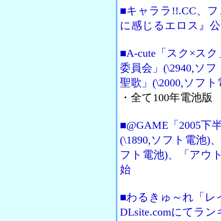
■キャララ!!.CC
に感じるエロス』公
■A-cute「スク×ス
委員会」(\2940
聖歌」(\2000,ソフ
・全て100年電池版
■@GAME「200
(\1890,ソフト電池)
フト電池)、「アウトラ
始
■わるきゅ～れ「レ
DLsite.comにてラ