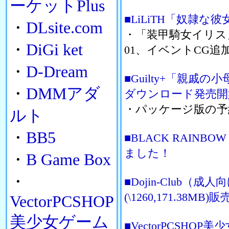
ーケットPlus
■LiLiTH「奴隷
・
DLsite.com
・「装甲騎女イリス
・
DiGi ket
01、イベントCG追
・
D-Dream
■Guilty+「親
・
DMMアダ
ダウンロード発売開
・パッケージ版の予
ルト
・
BB5
■BLACK RAINB
ました！
・
B Game Box
・
■Dojin-Club（
(\1260,171.38MB)
VectorPCSHOP
美少女ゲーム
■VectorPCSH