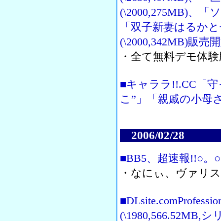
(\2000,275MB)、
「双子新妻はるかと
(\2000,342MB)販売
・全て無料デモ体験
■キャララ!!.CC
こ”」「親戚の小母さ
2006/02/28
■BB5、超速報!!○。
・なにぃ、ヴァリス
■DLsite.comProfe
(\1980,566.52MB