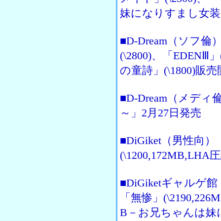
妹になりすまし女装して
■D-Dream（ソフ倫）
(\2800)、「EDENⅢ
の童詩」(\1800)販
■D-Dream（メ
～」2月27日発売
■DiGiket（男性
(\1200,172MB,L
■DiGiketギャルゲ館
「無惨」(\2190,2
B－お兄ちゃんは妹