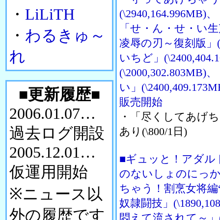
・
LiLiTH
(\2940,164.996MB
「せ・ん・せ・い生声」(
・
わるきゅ～
凌辱の刃～復刻版」(\2
れ
いちど」(\2400,404
(\2000,302.8
い」(\2400,409.17
■更新履歴■
販売開始
2006.01.07…
・「尽くしてあげち
過去ログ開設
あり(\800/1日)
2005.12.01…
■ギュッと！アダル
仮運用開始
のないしょのにっか～」
ちゃう！割烹女将編“ひろ
※ニュース以
奴隷闘技」(\1890
外の履歴です
悶えて流されて～」(\