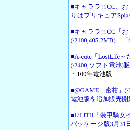
■キャララ!!.CC
りはプリキュアSplas
■キャララ!!.CC
(\2100,405.2MB)
■A-cute「Lost
(\2400,ソフト電池
・100年電池版
■@GAME「密柑」(\262
電池版を追加販売開
■LiLiTH「装甲騎
パッケージ版3月31