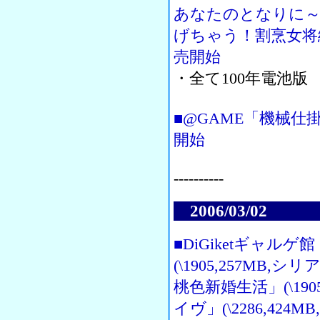
あなたのとなりに～」
げちゃう！割烹女将編“
売開始
・全て100年電池版
■@GAME「機械
開始
----------
2006/03/02
■DiGiketギャ
(\1905,257M
桃色新婚生活」(\19
イヴ」(\2286,424