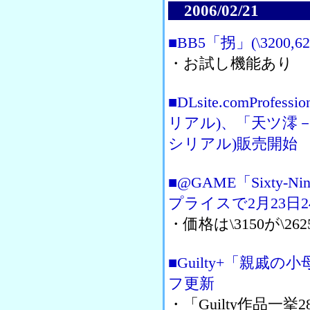
2006/02/21
■BB5「拐」(\3200,
・お試し機能あり
■DLsite.comProfes
リアル)、「天ツ澪－あま
シリアル)販売開始
■@GAME「Sixty-
プライスで2月23日2
・価格は\3150が\26
■Guilty+「親
フ更新
・「Guilty作品一