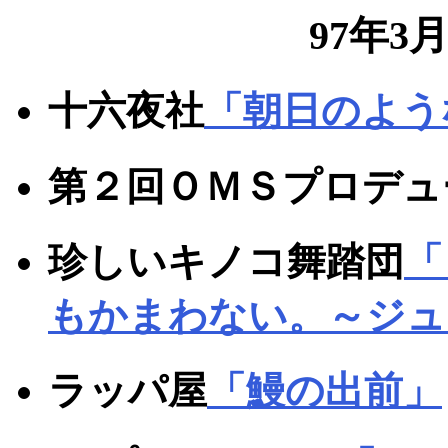
97年3
十六夜社
「朝日のよう
第２回ＯＭＳプロデュ
珍しいキノコ舞踏団
「
もかまわない。～ジュ
ラッパ屋
「鰻の出前」