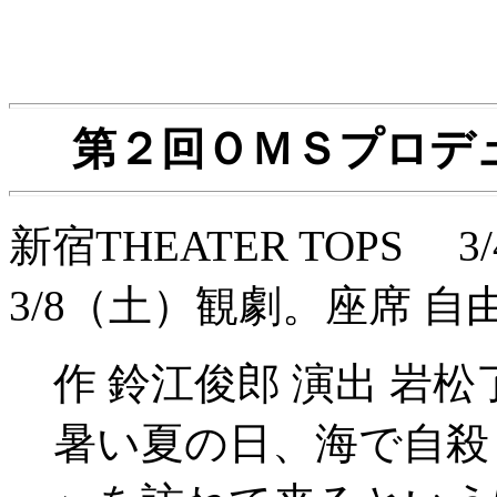
第２回ＯＭＳプロデ
新宿THEATER TOPS 3/
3/8（土）観劇。座席 自
作 鈴江俊郎 演出 岩松
暑い夏の日、海で自殺