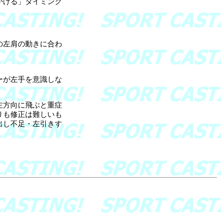
かける」タイミング
の左肩の動きに合わ
ーが左手を意識しな
左方向に飛ぶと重症
りも修正は難しいも
出し不足・左引きす