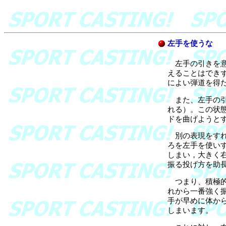
左手を使うな
左手の引きを意
えることはでき
によい弾道を得
また、左手の引
れる）。この状
ドを曲げようと
別の表現をすれ
ろを左手を使い
しまい，大きく
振る投げ方を助
つまり、積極的
れから一番強く
手が早めに体か
しまいます。