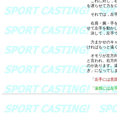
これに対し，右
を遅らせて力を
それでは，左手
右肩・腕・手を
せて左手を動か
決して，左手で
力まかせのキャ
ければもっと遠
オモリが左方向
と言われ、右方
のがあります。
ぎ」になってし
「
左手には意
「遠投には左手