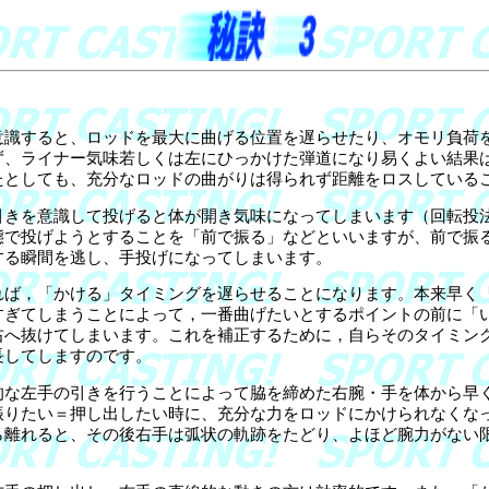
識すると、ロッドを最大に曲げる位置を遅らせたり、オモリ負荷
ず、ライナー気味若しくは左にひっかけた弾道になり易くよい結果
たとしても、充分なロッドの曲がりは得られず距離をロスしてい
きを意識して投げると体が開き気味になってしまいます（回転投
態で投げようとすることを「前で振る」などといいますが、前で振
する瞬間を逃し、手投げになってしまいます。
ば，「かける」タイミングを遅らせることになります。本来早く
すぎてしまうことによって，一番曲げたいとするポイントの前に「
右へ抜けてしまいます。これを補正するために，自らそのタイミン
長してしますのです。
な左手の引きを行うことによって脇を締めた右腕・手を体から早
振りたい＝押し出したい時に、充分な力をロッドにかけられなくな
ら離れると、その後右手は弧状の軌跡をたどり、よほど腕力がない