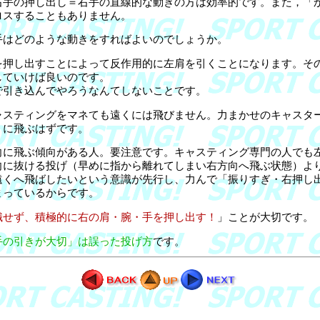
手の押し出し＝右手の直線的な動きの方は効率的です。また，「
ロスすることもありません。
はどのような動きをすればよいのでしょうか。
押し出すことによって反作用的に左肩を引くことになります。そ
していけば良いのです。
引き込んでやろうなんてしないことです。
スティングをマネても遠くには飛びません。力まかせのキャスタ
くに飛ぶはずです。
に飛ぶ傾向がある人。要注意です。キャスティング専門の人でも
向に抜ける投げ（早めに指から離れてしまい右方向へ飛ぶ状態）よ
遠くへ飛ばしたいという意識が先行し、力んで「振りすぎ・右押し
まっているからです。
識せず、積極的に右の肩・腕・手を押し出す！
」ことが大切です。
の引きが大切」は誤った投げ方
です。