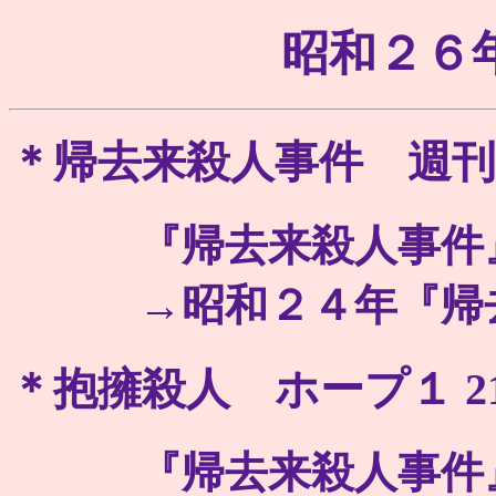
昭和２６
＊帰去来殺人事件 週刊朝日
『帰去来殺人事件』
→昭和２４年『帰去
＊抱擁殺人 ホープ１ 21 
『帰去来殺人事件』