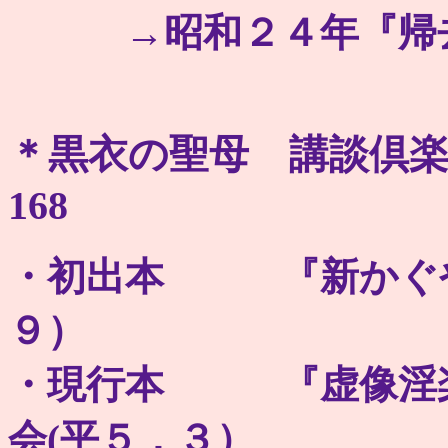
→昭和２４年『帰去
＊黒衣の聖母 講談倶楽部２ 10
168
・初出本 『新かぐや
９）
・現行本 『虚像淫楽
会(平５．３）