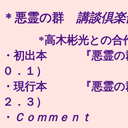
＊
悪霊の群
講談倶楽
*高木彬光との合
・初出本 『悪霊の群
０．１）
・現行本 『悪霊の群
２．３）
・
Ｃｏｍｍｅｎｔ