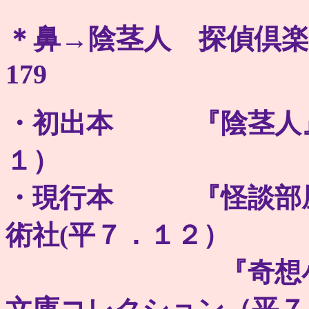
＊鼻→陰茎人 探偵倶楽部４ ５
179
・初出本 『陰茎人』
１）
・現行本 『怪談部屋
術社(平７．１２）
『奇想小説集』