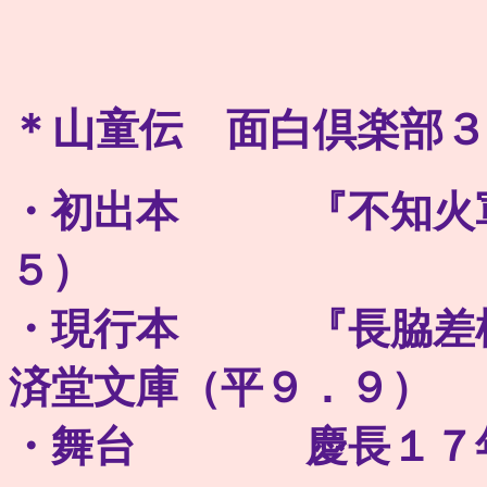
＊山童伝 面白倶楽部３
・初出本 『不知火軍
５）
・現行本 『長脇差枯
済堂文庫（平９．９）
・舞台 慶長１７年