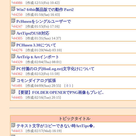
└
#4086
[作成:12/11(Fri) 10:42]
Win7 64bit製品版での動作 Part2
└
#4250
[作成:01/16(Sat) 16:43]
PcHusenをシングルユーザーで
└
#4247
[作成:01/15(Fri) 17:16]
ArtTipsのUSB対応
└
#4305
[作成:01/31(Sun) 14:37]
PCHusen 3.30について
└
#4276
[作成:01/20(Wed) 03:10]
ArtTripｓArtインポート
└
#4329
[作成:02/04(Thu) 08:01]
PC付箋のログ(HsnLog.txt)文字化けについて
└
#4362
[作成:02/12(Fri) 11:59]
コモンダイアログ拡張
└
#1491
[作成:04/09(Sun) 20:55] [
0
1
]
【要望】FOLDER OPENERでPNG画像もプレビ..
└
#4405
[作成:02/16(Tue) 20:15]
トピックタイトル
テキスト文字がコピーできない時ArtTips�..
└
#4413
[作成:02/17(Wed) 16:19]