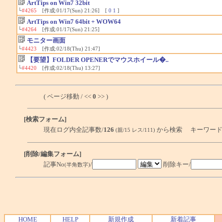
ArtTips on Win7 32bit
└
#4265
[作成:01/17(Sun) 21:26] [
0
1
]
ArtTips on Win7 64bit + WOW64
└
#4264
[作成:01/17(Sun) 21:25]
モニター画面
└
#4423
[作成:02/18(Thu) 21:47]
【要望】FOLDER OPENERでマウスホイール�..
└
#4420
[作成:02/18(Thu) 13:27]
( ページ移動 / <<
0
>> )
[検索フォーム]
現在ログ内全記事数/
126
から検索 キーワード
(親/15 レス/111)
[削除/編集フォーム]
記事No
/
削除キー/
(半角数字)
HOME
HELP
新規作成
新着記事