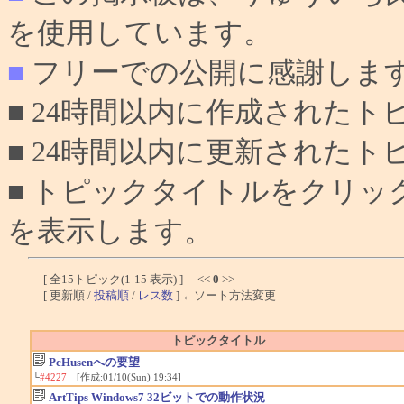
を使用しています。
■
フリーでの公開に感謝しま
■ 24時間以内に作成されたト
■ 24時間以内に更新されたト
■ トピックタイトルをクリ
を表示します。
[ 全15トピック(1-15 表示) ] <<
0
>>
[ 更新順 /
投稿順
/
レス数
] ←ソート方法変更
トピックタイトル
PcHusenへの要望
└
#4227
[作成:01/10(Sun) 19:34]
ArtTips Windows7 32ビットでの動作状況