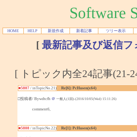
Software
HOME
HELP
新規作成
新着記事
ツリー表示
[
最新記事及び返信フ
[ トピック内全24記事(21-2
■5807
/ inTopicNo.21)
Re[6]: PcHusen(x64)
□投稿者/ Bywdtcfh
＠
一般人(1回)-(2016/10/05(Wed) 15:11:26)
comment6,
■5808
/ inTopicNo.22)
Re[1]: PcHusen(x64)