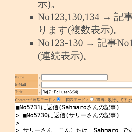
示)。
No123,130,134 →
ります(複数表示)。
No123-130 → 記
(連続表示)。
Name
/
E-Mail
/
Title
/
Comment/ 通常モード->
図表モード->
(適当に改行して下さい