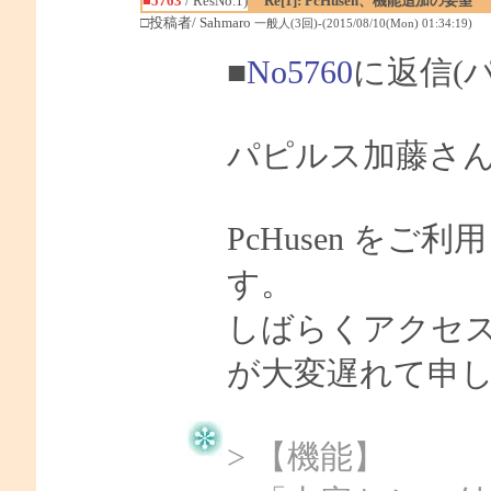
■5763
/ ResNo.1)
Re[1]: PcHusen、機能追加の要望
□投稿者/ Sahmaro
一般人(3回)-(2015/08/10(Mon) 01:34:19)
■
No5760
に返信(
パピルス加藤さん、
PcHusen を
す。
しばらくアクセ
が大変遅れて申
> 【機能】