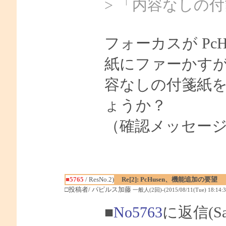
> 「内容なしの
フォーカスが Pc
紙にファーかすが
容なしの付箋紙
ょうか？
（確認メッセー
■5765
/ ResNo.2)
Re[2]: PcHusen、機能追加の要望
□投稿者/ パピルス加藤
一般人(2回)-(2015/08/11(Tue) 18:14:3
■
No5763
に返信(S