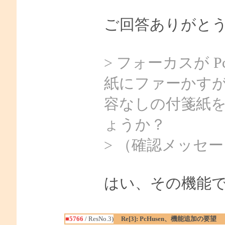
ご回答ありがと
> フォーカスが 
紙にファーかすが
容なしの付箋紙
ょうか？
> （確認メッセ
はい、その機能
■5766
/ ResNo.3)
Re[3]: PcHusen、機能追加の要望