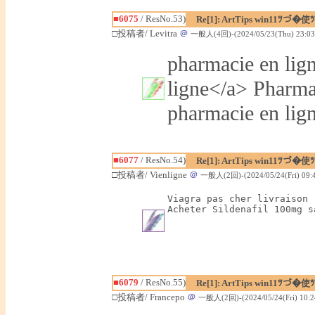
■6075
/ ResNo.53)
Re[1]: ArtTips win11ﾂづ
□投稿者/ Levitra
＠
一般人(4回)-(2024/05/23(Thu) 23:03
pharmacie en lign
ligne</a> Pharma
pharmacie en lig
■6077
/ ResNo.54)
Re[1]: ArtTips win11ﾂづ
□投稿者/ Vienligne
＠
一般人(2回)-(2024/05/24(Fri) 09:4
Viagra pas cher livraison 
Acheter Sildenafil 100mg s
■6079
/ ResNo.55)
Re[1]: ArtTips win11ﾂづ
□投稿者/ Francepo
＠
一般人(2回)-(2024/05/24(Fri) 10:2