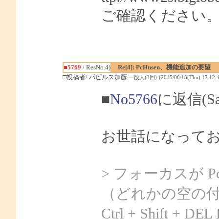
ご確認ください
■5769
/ ResNo.4)
Re[4]: PcHusen、機能追加の要望
□投稿者/ パピルス加藤
一般人(3回)-(2015/08/13(Thu) 17:12:4
■
No5766
に返信(S
お世話になって
> フォーカスが P
（どれかの空の
Ctrl + Shift