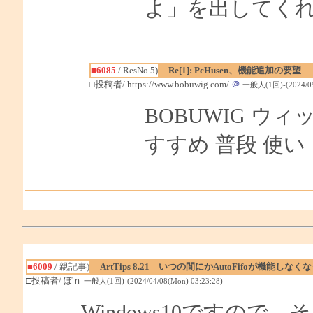
よ」を出してく
■6085
/ ResNo.5)
Re[1]: PcHusen、機能追加の要望
□投稿者/ https://www.bobuwig.com/
＠
一般人(1回)-(2024/09/
BOBUWIG ウ
すすめ 普段 使い
■6009
/ 親記事)
ArtTips 8.21 いつの間にかAutoFifoが機能しな
□投稿者/ ぽｎ
一般人(1回)-(2024/04/08(Mon) 03:23:28)
Windows10ですの