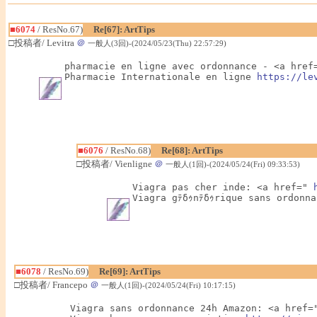
■6074
/ ResNo.67)
Re[67]: ArtTips
□投稿者/ Levitra
＠
一般人(3回)-(2024/05/23(Thu) 22:57:29)
pharmacie en ligne avec ordonnance - <a href
Pharmacie Internationale en ligne 
https://le
■6076
/ ResNo.68)
Re[68]: ArtTips
□投稿者/ Vienligne
＠
一般人(1回)-(2024/05/24(Fri) 09:33:53)
Viagra pas cher inde: <a href=" 
Viagra gﾃδｩnﾃδｩrique sans ordonn
■6078
/ ResNo.69)
Re[69]: ArtTips
□投稿者/ Francepo
＠
一般人(1回)-(2024/05/24(Fri) 10:17:15)
Viagra sans ordonnance 24h Amazon: <a href=