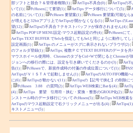
部ソフトと競合？＆管理者権限(1)
|
ArtTips不具合(0)
|
ArtTipsの不
いて(1)
|
PcHusenにて要望(1)
|
ArtTips データ移行について(5)
|
A
の名前について(1)
|
PcHusen 要望案(1)
|
PcHusen 要望案(可能なら)(
が増えると32bitアプリ上でArtTipsが開かなくなる(1)
|
ArtTips の
望(12)
|
ArtTipsの不具合？テキストバッファが保存されません(4)
|
ArtTips POP UP MENU設定-マウス起動設定の件(4)
|
PcHusen
ArtTips TEXT BUFFER でSelsを指定してもSelと同じように動作してしま
設定画面(1)
|
ArtTips のメニューがスグに表示されないブラウザ(2)
|
のフォルダ登録(1)
|
ArtTips; 複数ＰＣでTEXT BUFFERのデータを
マウスホイール使用時、ChromeのタブをCtrl+Wで閉じるとChromeが強
ジョンへの移行の際には、設定を引き継いでくださるのか(3)
|
ArtT
告(1)
|
PcHusenで、新規作成時の付箋の作成位置について(1)
|
PA
ArtTipsがＶＩＳＴＡで起動しません(1)
|
ArtTipsのAUTO FIFO機能
に(6)
|
ArtTipsが動かない(11)
|
ArtTipsの【記号で挟む】の削除につい
|
PcHusen 3.88 の質問(2)
|
ArtTips WEB検索にBatを(4)
|
ArtTi
(4)
|
ArtTips 要望 引用符・挟む・変換・整形のGROUP化(2)
|
A
ンストール時のデータ移行について-PcHusen(5)
|
ArtTips WEB検索を
ArtTipsのマウス起動設定で右クリックメニューが出る(4)
|
ArtTips(1)
キストメニュー(5)
|