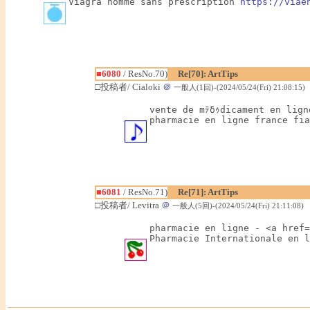
Viagra homme sans prescription 
https://viae
■6080
/ ResNo.70)
Re[70]: ArtTips
□投稿者/ Cialoki
＠
一般人(1回)-(2024/05/24(Fri) 21:08:15)
vente de mﾃδｩdicament en lign
pharmacie en ligne france fia
■6081
/ ResNo.71)
Re[71]: ArtTips
□投稿者/ Levitra
＠
一般人(5回)-(2024/05/24(Fri) 21:11:08)
pharmacie en ligne - <a href=
Pharmacie Internationale en l