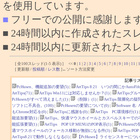
を使用しています。
■
フリーでの公開に感謝しま
■ 24時間以内に作成されたス
■ 24時間以内に更新されたス
[ 全100スレッド(1-5 表示) ] <<
0
|
1
|
2
|
3
|
4
|
5
|
6
|
7
|
8
|
9
|
10
|
11
|
[ 更新順 /
投稿順
/
レス数
]←ソート方法変更
記事リ
PcHusen、機能追加の要望(5)
|
ArtTips 8.21 いつの間にかAut
ArtTips(71)
|
ArtTips Win11には対応しませんか？(1)
|
ArtTipsグ
PcHusenがすべて消えました(1)
|
（削除）(1)
|
ArtTips 階層化の疑問
ソフトに不具合。(100)
|
PcHusenの要望について(0)
|
Software
もChrome対応を(0)
|
ArtTipsに感謝を(0)
|
ArtTips PC環境移行(1)
能追加要望(1)
|
ArtTips。快適マウスホイールとカスペルスキーでの不
能拡張要望(1)
|
ArtTips POP UP MENUのPOP表示(1)
|
PcHusen
適マウスホイールのフォーカス移動が無効になる件(3)
|
ArtTips:
ArtTips8.21で動作しなくなる(1)
|
【PcHusen】ライセンスキーについて