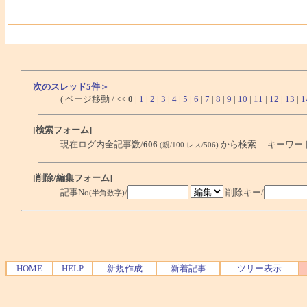
次のスレッド5件＞
( ページ移動 / <<
0
|
1
|
2
|
3
|
4
|
5
|
6
|
7
|
8
|
9
|
10
|
11
|
12
|
13
|
1
[検索フォーム]
現在ログ内全記事数/
606
から検索 キーワー
(親/100 レス/506)
[削除/編集フォーム]
記事No
/
削除キー/
(半角数字)
HOME
HELP
新規作成
新着記事
ツリー表示