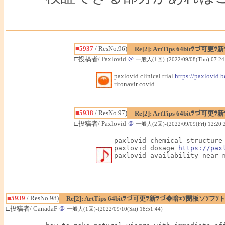
■5937
/ ResNo.96)
Re[2]: ArtTips 64bit
□投稿者/ Paxlovid
＠
一般人(1回)-(2022/09/08(Thu) 07:24
paxlovid clinical trial
https://paxlovid.b
ritonavir covid
■5938
/ ResNo.97)
Re[2]: ArtTips 64bit
□投稿者/ Paxlovid
＠
一般人(2回)-(2022/09/09(Fri) 12:20:
paxlovid chemical structure
paxlovid dosage 
https://pax
paxlovid availability near 
■5939
/ ResNo.98)
Re[2]: ArtTips 64bitﾂづ可更ﾂ新ﾂづ�暗ｪﾂ閉板ソﾂ
□投稿者/ CanadaF
＠
一般人(1回)-(2022/09/10(Sat) 18:51:44)