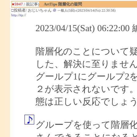
■5947
/ 親記事)
ArtTips 階層化の疑問
□投稿者/ おじいちゃん
＠
一般人(5回)-(2023/04/14(Fri) 22:30:58)
http://ttp://
2023/04/15(Sat) 06:22
階層化のことについて
した、解決に至りませ
グールプ1にグールプ2
２が表示されないです
態は正しい反応でしょ
グループを使って階層