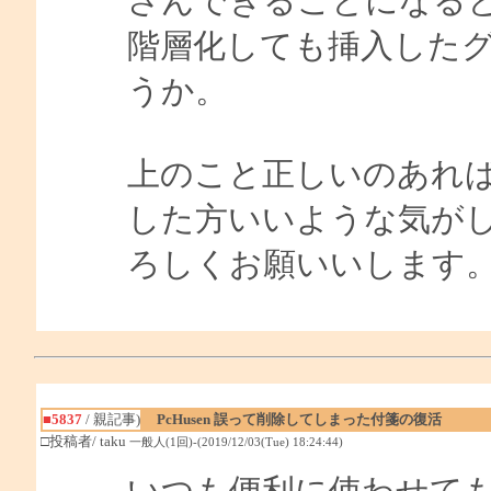
さんできることになる
階層化しても挿入した
うか。
上のこと正しいのあれ
した方いいような気がしま
ろしくお願いいします
■5837
/ 親記事)
PcHusen 誤って削除してしまった付箋の復活
□投稿者/ taku
一般人(1回)-(2019/12/03(Tue) 18:24:44)
いつも便利に使わせて