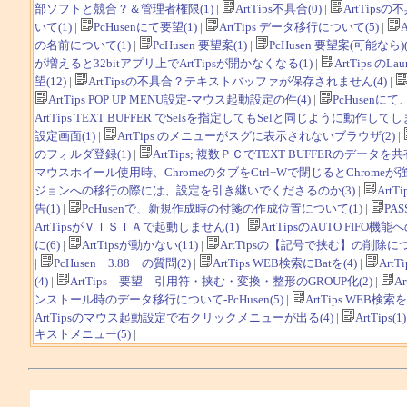
部ソフトと競合？＆管理者権限(1)
|
ArtTips不具合(0)
|
ArtTipsの不
いて(1)
|
PcHusenにて要望(1)
|
ArtTips データ移行について(5)
|
A
の名前について(1)
|
PcHusen 要望案(1)
|
PcHusen 要望案(可能なら)(
が増えると32bitアプリ上でArtTipsが開かなくなる(1)
|
ArtTips の
望(12)
|
ArtTipsの不具合？テキストバッファが保存されません(4)
|
ArtTips POP UP MENU設定-マウス起動設定の件(4)
|
PcHusen
ArtTips TEXT BUFFER でSelsを指定してもSelと同じように動作してしま
設定画面(1)
|
ArtTips のメニューがスグに表示されないブラウザ(2)
|
のフォルダ登録(1)
|
ArtTips; 複数ＰＣでTEXT BUFFERのデータを
マウスホイール使用時、ChromeのタブをCtrl+Wで閉じるとChromeが強
ジョンへの移行の際には、設定を引き継いでくださるのか(3)
|
ArtT
告(1)
|
PcHusenで、新規作成時の付箋の作成位置について(1)
|
PA
ArtTipsがＶＩＳＴＡで起動しません(1)
|
ArtTipsのAUTO FIFO機能
に(6)
|
ArtTipsが動かない(11)
|
ArtTipsの【記号で挟む】の削除につい
|
PcHusen 3.88 の質問(2)
|
ArtTips WEB検索にBatを(4)
|
ArtTi
(4)
|
ArtTips 要望 引用符・挟む・変換・整形のGROUP化(2)
|
A
ンストール時のデータ移行について-PcHusen(5)
|
ArtTips WEB検索を
ArtTipsのマウス起動設定で右クリックメニューが出る(4)
|
ArtTips(1)
キストメニュー(5)
|