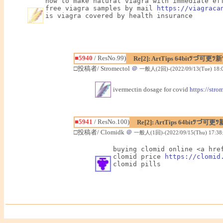
how to make natural viagra with immediate ef
free viagra samples by mail 
https://viagraca
is viagra covered by health insurance
■5940
/ ResNo.99)
Re[2]: ArtTips 64bit
□投稿者/ Stromectol
＠
一般人(2回)-(2022/09/13(Tue) 18:0
ivermectin dosage for covid
https://stro
■5941
/ ResNo.100)
Re[2]: ArtTips 64bi
□投稿者/ Clomidk
＠
一般人(1回)-(2022/09/15(Thu) 17:38:
buying clomid online <a hre
clomid price 
https://clomid
clomid pills