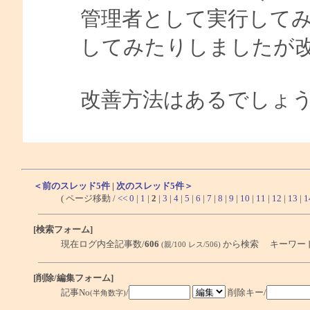
管理者として実行してみ
してみたりしましたが
改善方法はあるでしょ
＜前のスレッド5件
|
次のスレッド5件＞
( ページ移動 /
<<
0
|
1
|
2
|
3
|
4
|
5
|
6
|
7
|
8
|
9
|
10
|
11
|
12
|
13
|
1
[検索フォーム]
現在ログ内全記事数/
606
から検索 キーワー
(親/100 レス/506)
[削除/編集フォーム]
記事No
/
削除キー/
(半角数字)