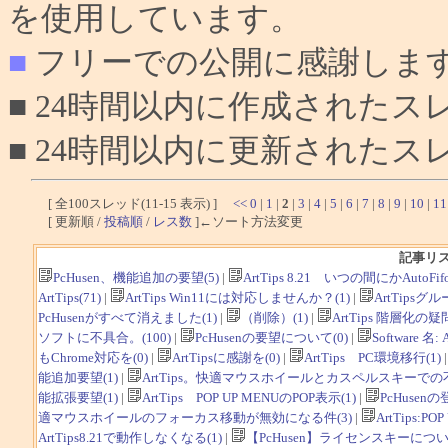
を使用しています。
■
フリーでの公開に感謝しま
■ 24時間以内に作成されたス
■ 24時間以内に更新されたス
[ 全100スレッド(11-15 表示) ]
<<
0
|
1
|
2
|
3
|
4
|
5
|
6
|
7
|
8
|
9
|
10
|
11
[ 更新順 /
投稿順
/
レス数
]←ソート方法変更
記事リ
PcHusen、機能追加の要望(5)
|
ArtTips 8.21 いつの間にかAut
ArtTips(71)
|
ArtTips Win11には対応しませんか？(1)
|
ArtTipsグ
PcHusenがすべて消えました(1)
|
（削除）(1)
|
ArtTips 階層化の疑問
ソフトに不具合。(100)
|
PcHusenの要望について(0)
|
Software
もChrome対応を(0)
|
ArtTipsに感謝を(0)
|
ArtTips PC環境移行(1)
能追加要望(1)
|
ArtTips。快適マウスホイールとカスペルスキーでの不
能拡張要望(1)
|
ArtTips POP UP MENUのPOP表示(1)
|
PcHusen
適マウスホイールのフォーカス移動が無効になる件(3)
|
ArtTips:
ArtTips8.21で動作しなくなる(1)
|
【PcHusen】ライセンスキーについて