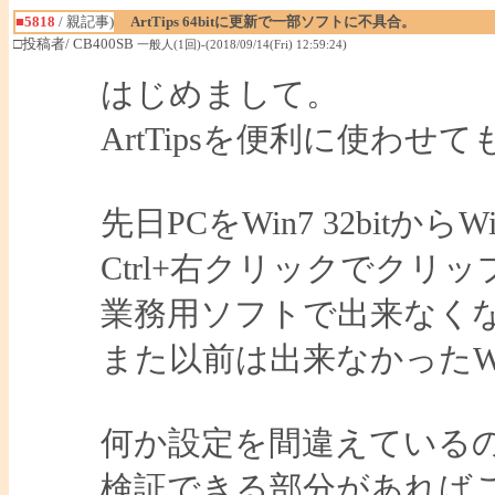
■5818
/ 親記事)
ArtTips 64bitに更新で一部ソフトに不具合。
□投稿者/ CB400SB
一般人(1回)-(2018/09/14(Fri) 12:59:24)
はじめまして。
ArtTipsを便利に使わせ
先日PCをWin7 32bitから
Ctrl+右クリックでク
業務用ソフトで出来なく
また以前は出来なかったW
何か設定を間違えている
検証できる部分があれば