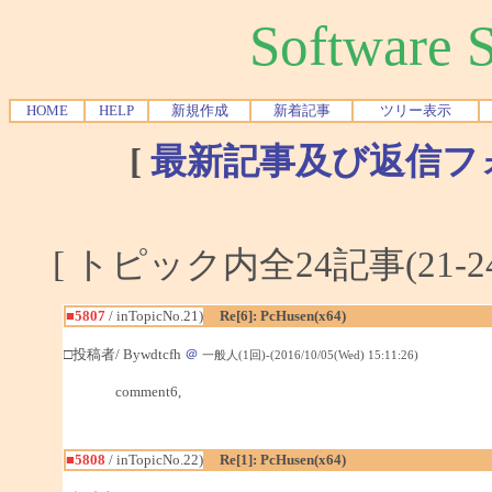
Software
HOME
HELP
新規作成
新着記事
ツリー表示
[
最新記事及び返信フ
[ トピック内全24記事(21-2
■5807
/ inTopicNo.21)
Re[6]: PcHusen(x64)
□投稿者/ Bywdtcfh
＠
一般人(1回)-(2016/10/05(Wed) 15:11:26)
comment6,
■5808
/ inTopicNo.22)
Re[1]: PcHusen(x64)