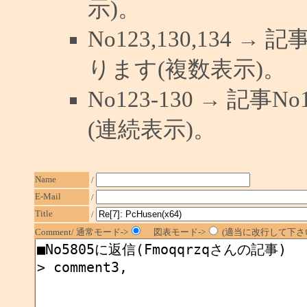
示)。
No123,130,134 →
ります(複数表示)。
No123-130 → 記
(連続表示)。
Name
/
E-Mail
/
Title
/
Comment/ 通常モード->
図表モード->
(適当に改行して下さい