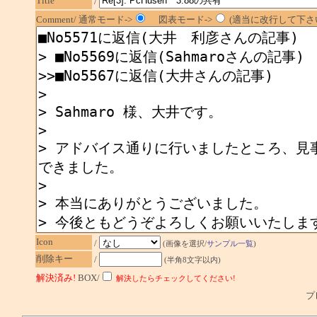
Title
/
Comment/ 通常モード->
図表モード->
(適当に改行して下さい
Icon
/
(画像を選択/
サンプル一覧
)
削除キー
/
(半角8文字以内)
解決済み!
BOX/
解決したらチェックしてください!
プレ