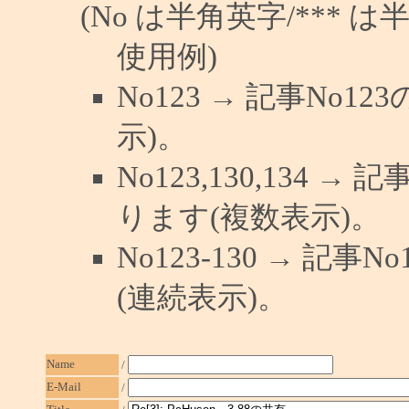
(No は半角英字/*** は
使用例)
No123 → 記事No
示)。
No123,130,134 →
ります(複数表示)。
No123-130 → 記
(連続表示)。
Name
/
E-Mail
/