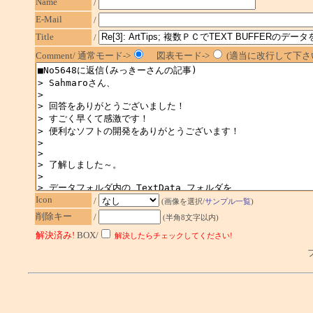
Name
/
E-Mail
/
Title
/
Comment/ 通常モード->
図表モード->
(適当に改行して下さい
Icon
/
(画像を選択/
サンプル一覧
)
削除キー
/
(半角8文字以内)
解決済み!
BOX/
解決したらチェックしてください!
プ