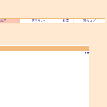
ク表示
発言ランク
検索
過去ログ
▼
■