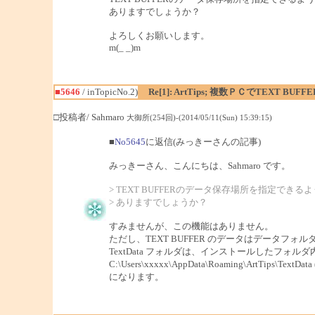
ありますでしょうか？
よろしくお願いします。
m(_ _)m
■5646
/ inTopicNo.2)
Re[1]: ArtTips; 複数ＰＣでTEXT
□投稿者/ Sahmaro
大御所(254回)-(2014/05/11(Sun) 15:39:15)
■
No5645
に返信(みっきーさんの記事)
みっきーさん、こんにちは、Sahmaro です。
> TEXT BUFFERのデータ保存場所を指定できる
> ありますでしょうか？
すみませんが、この機能はありません。
ただし、TEXT BUFFER のデータはデータフォ
TextData フォルダは、インストールしたフォルダ内の 
C:\Users\xxxxx\AppData\Roaming\ArtTips\Te
になります。