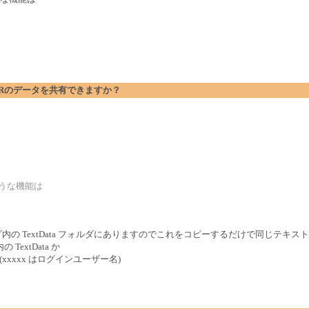
 BUFFERのデータを共有できますか？
ような機能は
ルダ内の TextData フォルダにありますのでこれをコピーするだけで同じテキ
TextData か
xtData (xxxxx はログインユーザー名)