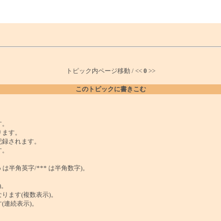
トピック内ページ移動 / <<
0
>>
このトピックに書きこむ
。
す。
ります。
記録されます。
す。
は半角英字/*** は半角数字)。
)。
ンクになります(複数表示)。
ます(連続表示)。