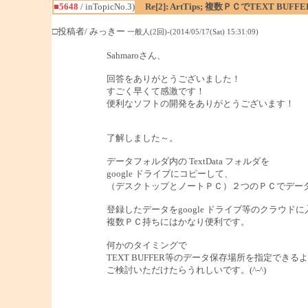
■5648
/ inTopicNo.3)
Re[2]: ArtTips; 複数ＰＣでTEXT
□投稿者/ みっきー
一般人(2回)-(2014/05/17(Sat) 15:31:09)
Sahmaroさん、
回答をありがとうございました！
すごく早くて感激です！
便利なソフトの開発をありがとうございます！
了解しました～。
データフォルダ内の TextData フォルダを
google ドライブにコピーして、
（デスクトップとノートＰＣ）２つのＰＣでデー
登録したデータをgoogle ドライブ等のクラウド
複数ＰＣ持ちにはかなり便利です。
何かのタイミングで
TEXT BUFFER等のデータ保存場所を指定できる
ご検討いただけたらうれしいです。(^-^)