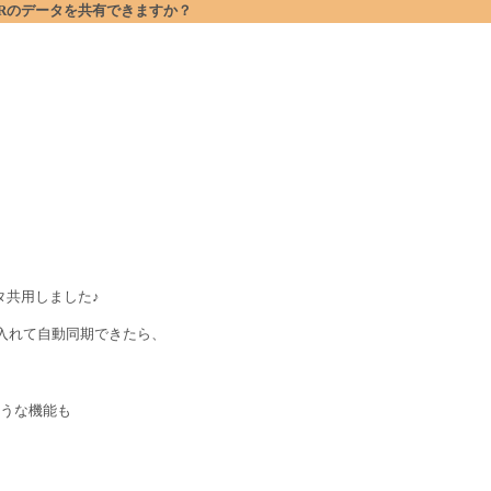
 BUFFERのデータを共有できますか？
タ共用しました♪
に入れて自動同期できたら、
ような機能も