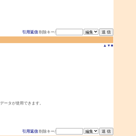
引用返信
削除キー/
▲
▼
■
ストデータが使用できます。
引用返信
削除キー/