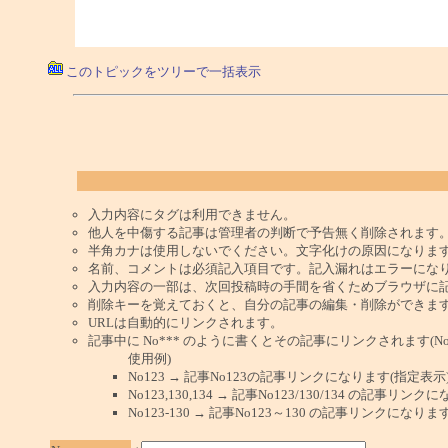
このトピックをツリーで一括表示
入力内容にタグは利用できません。
他人を中傷する記事は管理者の判断で予告無く削除されます
半角カナは使用しないでください。文字化けの原因になりま
名前、コメントは必須記入項目です。記入漏れはエラーにな
入力内容の一部は、次回投稿時の手間を省くためブラウザに
削除キーを覚えておくと、自分の記事の編集・削除ができま
URLは自動的にリンクされます。
記事中に No*** のように書くとその記事にリンクされます(No 
使用例)
No123 → 記事No123の記事リンクになります(指定表示
No123,130,134 → 記事No123/130/134 の記事リ
No123-130 → 記事No123～130 の記事リンクになり