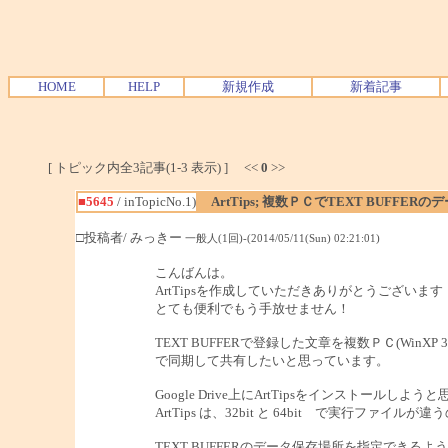
HOME
HELP
新規作成
新着記事
[ トピック内全3記事(1-3 表示) ] <<
0
>>
■5645
/ inTopicNo.1)
ArtTips; 複数ＰＣでTEXT BUFFE
□投稿者/ みっきー
一般人(1回)-(2014/05/11(Sun) 02:21:01)
こんばんは。
ArtTipsを作成していただきありがとうございます
とても便利でもう手放せません！
TEXT BUFFERで登録した文章を複数ＰＣ(WinXP 32bit 
で同期して共有したいと思っています。
Google Drive上にArtTipsをインストールしよ
ArtTips は、32bit と 64bit で実行ファイル
TEXT BUFFERのデータ保存場所を指定できるよ