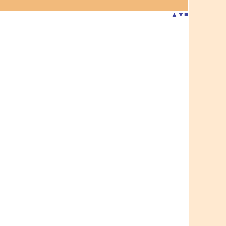
▲
▼
■