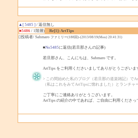
▲[ 5485 ]
/ 返信無し
■5486
/ 1階層)
Re[1]: ArtTips
□投稿者/ Sahmaro
ファミリー(188回)-(2013/08/19(Mon) 20:41:31)
■
No5485
に返信(若旦那さんの記事)
若旦那さん、こんにちは、Sahmaro です。
ArtTips をご利用くださいましてありがとうございま
> この間始めた私のブログ（若旦那の道楽雑記）でA
（私はこれをみてArtTipsに惚れました）とラン
ご丁寧にご連絡ありがとうございます。
ArtTips の紹介の中であれば、ご自由に利用くださ