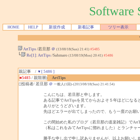
Softwar
HOME
HELP
新規作成
新着記事
ツリー表示
ArtTips
/若旦那
＠
(13/08/18(Sun) 21:41)
#5485
└
Re[1]: ArtTips
/Sahmaro
(13/08/19(Mon) 20:41)
#5486
親記事 /
▼[ 5486 ]
■5485
/ 親階層)
ArtTips
□投稿者/ 若旦那
＠
一般人(1回)-(2013/08/18(Sun) 21:41:54)
こんにちは、若旦那と申します。
ある記事でArtTipsを見てからおよそ５年ほどに
ありがとうどざいます。
先ほどエラーが出てしまったので、もう一度のお願
この間始めた私のブログ（若旦那の道楽雑記）でArt
（私はこれをみてArtTipsに惚れました）とラン
勝手な申し出で申し訳ありませんが、以上お願いし