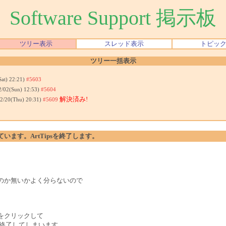
Software Support 掲示板
ツリー表示
スレッド表示
トピッ
ツリー一括表示
Sat) 22:21)
#5603
2/02(Sun) 12:53)
#5604
解決済み!
02/20(Thu) 20:31)
#5609
ています。ArtTipsを終了します。
。
のか無いかよく分らないので
]をクリックして
ま終了してしまいます。