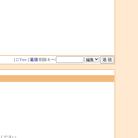
[
□ Tree
]
返信
削除キー/
動してください。