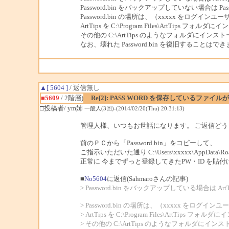
Password.bin をバックアップしていない場合は Pas
Password.bin の場所は、（xxxxx をログイン
ArtTips を C:\Program Files\ArtTips フ
その他の C:\ArtTips のようなフォルダに
なお、壊れた Password.bin を復旧することはで
▲[ 5604 ]
/ 返信無し
■5609
/ 2階層)
Re[2]: PASS WORD を保存しているファイ
□投稿者/ ym姉
一般人(3回)-(2014/02/20(Thu) 20:31:13)
管理人様、いつもお世話になります。 ご返信ど
前のＰＣから「Password.bin」をコピーして、
ご指示いただいた通り C:\Users\xxxxx\AppData\
正常に 今までずっと登録してきたPW・ID を貼
■
No5604
に返信(Sahmaroさんの記事)
> Password.bin をバックアップしている場合は Ar
> Password.bin の場所は、（xxxxx をログイ
> ArtTips を C:\Program Files\ArtTips 
> その他の C:\ArtTips のようなフォルダ