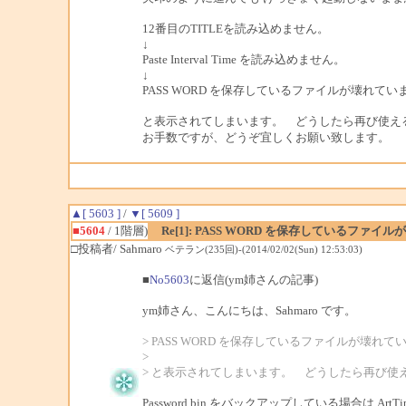
12番目のTITLEを読み込めません。
↓
Paste Interval Time を読み込めません。
↓
PASS WORD を保存しているファイルが壊れていま
と表示されてしまいます。 どうしたら再び使え
お手数ですが、どうぞ宜しくお願い致します。
▲[ 5603 ]
/
▼[ 5609 ]
■5604
/ 1階層)
Re[1]: PASS WORD を保存しているファイ
□投稿者/ Sahmaro
ベテラン(235回)-(2014/02/02(Sun) 12:53:03)
■
No5603
に返信(ym姉さんの記事)
ym姉さん、こんにちは、Sahmaro です。
> PASS WORD を保存しているファイルが壊れてい
>
> と表示されてしまいます。 どうしたら再び使
Password.bin をバックアップしている場合は Art