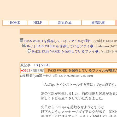
HOME
HELP
新規作成
新着記事
PASS WORD を保存しているファイルが壊れ..
/ym姉
(14/02/01(
└
Re[1]: PASS WORD を保存しているファイ�..
/Sahmaro
(14/0
└
Re[2]: PASS WORD を保存しているファイ�..
/ym姉
(14/
親記事 /
▼[ 5604 ]
■5603
/ 親階層)
PASS WORD を保存しているファイルが壊れ
□投稿者/ ym姉
一般人(2回)-(2014/02/01(Sat) 22:21:10)
「ArtTips をインストールする前に」のym姉です
別の問題が発生しました。前の症例と関連がある
新しくトビを立てさせていただきました。
先日から ArtTips を起動させようとすると
以下のようなメッセージダイアログが出て、[OK
矢印のように進んでも けっきょく起動しないま