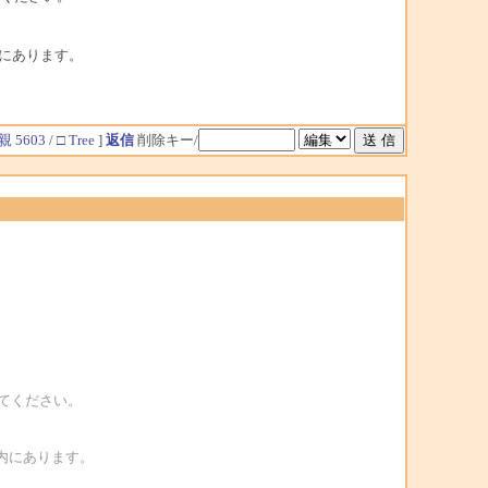
ォルダ内にあります。
親 5603
/
□ Tree
]
返信
削除キー/
起動してください。
フォルダ内にあります。