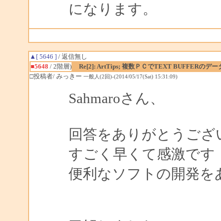
になります。
▲[ 5646 ]
/ 返信無し
■5648
/ 2階層)
Re[2]: ArtTips; 複数ＰＣでTEXT BUFFE
□投稿者/ みっきー
一般人(2回)-(2014/05/17(Sat) 15:31:09)
Sahmaroさん、
回答をありがとうござ
すごく早くて感激です
便利なソフトの開発を