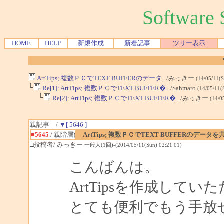
Softwar
HOME
HELP
新規作成
新着記事
ツリー表示
ArtTips; 複数ＰＣでTEXT BUFFERのデータ..
/みっきー
(14/05/11(
└
Re[1]: ArtTips; 複数ＰＣでTEXT BUFFER�..
/Sahmaro
(14/05/11(
└
Re[2]: ArtTips; 複数ＰＣでTEXT BUFFER�..
/みっきー
(14/0
親記事 /
▼[ 5646 ]
■5645
/ 親階層)
ArtTips; 複数ＰＣでTEXT BUFFERのデー
□投稿者/ みっきー
一般人(1回)-(2014/05/11(Sun) 02:21:01)
こんばんは。
ArtTipsを作成して
とても便利でもう手放