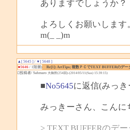
ありますでしょうか？
よろしくお願いします
m(_ _)m
▲[ 5645 ]
/
▼[ 5648 ]
■5646
/ 1階層)
Re[1]: ArtTips; 複数ＰＣでTEXT BUFFE
□投稿者/ Sahmaro
大御所(254回)-(2014/05/11(Sun) 15:39:15)
■
No5645
に返信(みっき
みっきーさん、こんにちは
> TEXT BUFFE