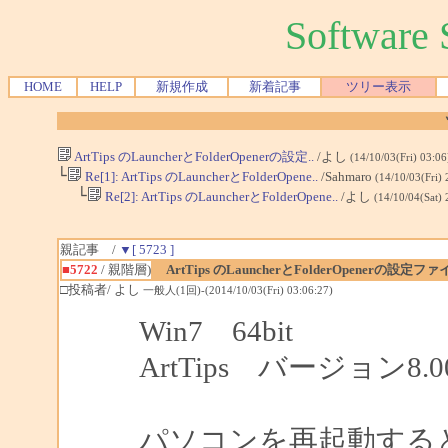
Softwar
HOME
HELP
新規作成
新着記事
ツリー表示
ArtTips のLauncherとFolderOpenerの設定..
/よし
(14/10/03(Fri) 03:0
└
Re[1]: ArtTips のLauncherとFolderOpene..
/Sahmaro
(14/10/03(Fri)
└
Re[2]: ArtTips のLauncherとFolderOpene..
/よし
(14/10/04(Sat)
親記事 /
▼[ 5723 ]
■5722
/ 親階層)
ArtTips のLauncherとFolderOpenerの
□投稿者/ よし
一般人(1回)-(2014/10/03(Fri) 03:06:27)
Win7 64bit
ArtTips バージョン8.0
パソコンを再起動すると、