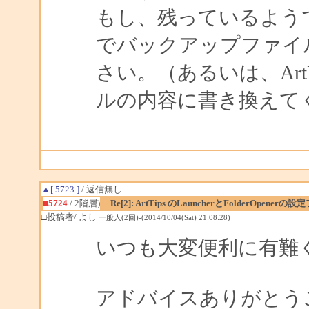
もし、残っているようであ
でバックアップファイルの名
さい。（あるいは、Art
ルの内容に書き換えて
▲[ 5723 ]
/ 返信無し
■5724
/ 2階層)
Re[2]: ArtTips のLauncherとFolderOp
□投稿者/ よし
一般人(2回)-(2014/10/04(Sat) 21:08:28)
いつも大変便利に有難
アドバイスありがとうござ