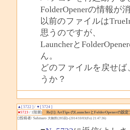
FolderOpenerの情
以前のファイルはTrue
思うのですが、
LauncherとFolder
ん。
どのファイルを戻せば
うか？
▲[ 5722 ]
/
▼[ 5724 ]
■5723
/ 1階層)
Re[1]: ArtTips のLauncherとFolderOp
□投稿者/ Sahmaro
大御所(285回)-(2014/10/03(Fri) 21:47:36)