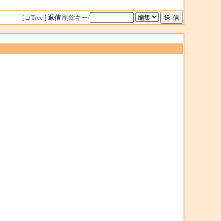
[
□ Tree
]
返信
削除キー/