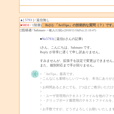
▲[ 5793 ]
/ 返信無し
■5831
/ 1階層)
Re[1]: 「ArtTips」の技術的な質問（？）です
□投稿者/ Sahmaro
一般人(12回)-(2018/11/16(Fri) 21:10:47)
■
No5793
に返信(iさんの記事)
iさん、こんにちは、Sahmaro です。
Reply が非常に遅くて申し訳ありません。
すみませんが、拡張子を設定で変更はできません
また、個別対応まで手が回りません。
> 「ArtTips」最高です。
> こんなにも素晴らしいツールを、本当にありが
>
> お時間あるときにでも、2つほどご教示いただ
>
> ・ユーザ管理用のテキストファイルを他のファイル生成に変更
> ・クリップボード履歴用のテキストファイルを、上
>
> お手数ですが、どうぞよろしくお願いいたしま