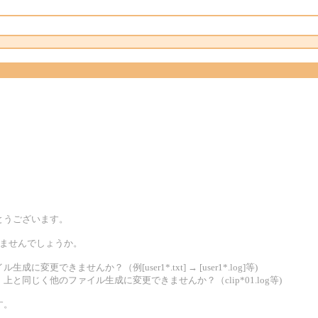
。
。
とうございます。
けませんでしょうか。
できませんか？（例[user1*.txt] → [user1*.log]等)
と同じく他のファイル生成に変更できませんか？（clip*01.log等)
す。