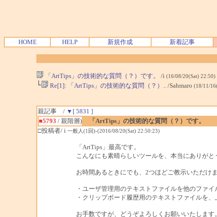
HOME
HELP
新規作成
新着記事
「ArtTips」の技術的な質問（？）です。
/i
(16/08/20(Sat) 22:50)
└
Re[1]: 「ArtTips」の技術的な質問（？）..
/Sahmaro
(18/11/16
親記事 /
▼[ 5831 ]
■5793
/ 親階層)
「ArtTips」の技術的な質問（？）です。
□投稿者/ i
一般人(1回)-(2016/08/20(Sat) 22:50:23)
「ArtTips」最高です。
こんなにも素晴らしいツールを、本当にありがと
お時間あるときにでも、2つほどご教示いただけ
・ユーザ管理用のテキストファイルを他のファイル生成に変更で
・クリップボード履歴用のテキストファイルを、上と同
お手数ですが、どうぞよろしくお願いいたします