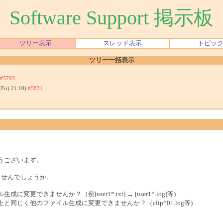
Software Support 掲示板
ツリー表示
スレッド表示
トピッ
ツリー一括表示
#5793
(Fri) 21:10)
#5831
うございます。
ませんでしょうか。
きませんか？（例[user1*.txt] → [user1*.log]等)
じく他のファイル生成に変更できませんか？（clip*01.log等)
。