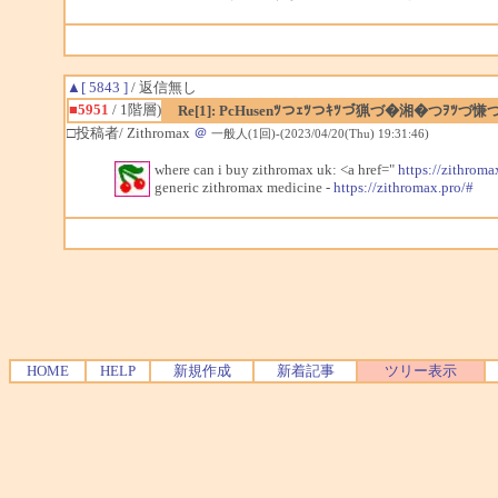
▲[ 5843 ]
/ 返信無し
■5951
/ 1階層)
Re[1]: PcHusenﾂつｪﾂつｷﾂづ猟づ�湘�つｦﾂづ慊
□投稿者/ Zithromax
＠
一般人(1回)-(2023/04/20(Thu) 19:31:46)
where can i buy zithromax uk: <a href="
https://zithroma
generic zithromax medicine -
https://zithromax.pro/#
HOME
HELP
新規作成
新着記事
ツリー表示