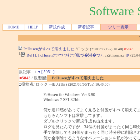
Softwar
HOME
HELP
新規作成
新着記事
ツリー表示
PcHusenがすべて消えました
/ロック
(21/03/30(Tue) 10:40)
#5843
└
Re[1]: PcHusenﾂつｪﾂつｷﾂづ猟づ�湘�つｦ..
/Zithromax
＠
(23/04
親記事 /
▼[ 5951 ]
■5843
/ 親階層)
PcHusenがすべて消えました
□投稿者/ ロック
一般人(1回)-(2021/03/30(Tue) 10:40:00)
PcHusen for Windows Ver 3.90
Windows 7 SP1 32bit
何か違和感があってよく見ると付箋がすべて消えて
もちろんソフトは常駐してます。
ダブルクリックで新規作成も出来ます。
ログを見たんですが、34個の付箋がまったく同じ時
手で削除しても34個がまったく同じ時分秒に削除さ
何か全削除するようなオペレーションを私がやって