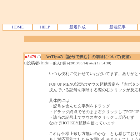
HOME
HELP
新規作成
新着記事
■5479
/ )
ArtTipsの【記号で挟む】の削除について(要望)
□投稿者/ hide
一般人(1回)-(2013/08/14(Wed) 19:54:30)
いつも便利に使わせていただいてます。ありがとうご
POP UP MENU設定のマウス起動設定を『左ボ
挟んでいる記号を削除する際の右クリックが反応
具体的には
・記号を含んだ文字列をドラッグ
・ドラッグ終点でそのまま右クリックしてPOP U
・該当の記号上でマウス右クリック→反応せず
なのでHOT KEY起動を使っています
これは仕様上致し方無いのかな…とも感じており
もし対応可能でしたらお願い出来ませんでしょう