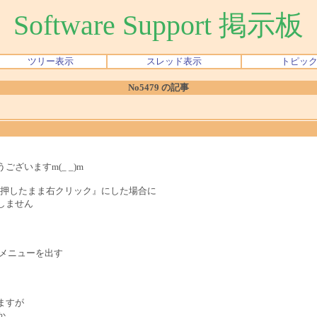
Software Support 掲示板
ツリー表示
スレッド表示
トピッ
No5479 の記事
ざいますm(_ _)m
タン押したまま右クリック』にした場合に
しません
Pメニューを出す
ますが
か