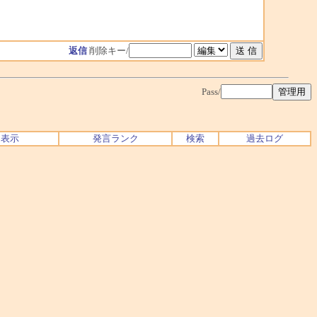
返信
削除キー/
Pass/
ク表示
発言ランク
検索
過去ログ