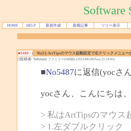
Softwar
HOME
HELP
新規作成
新着記事
ツリー表示
■5489
/ )
Re[1]: ArtTipsのマウス起動設定で右クリックメニュ
□投稿者/ Sahmaro
ファミリー(189回)-(2013/08/20(Tue) 21:24:05)
■
No5487
に返信(yocさ
yocさん、こんにちは、S
> 私はArtTipsのマ
> 1.左ダブルクリック