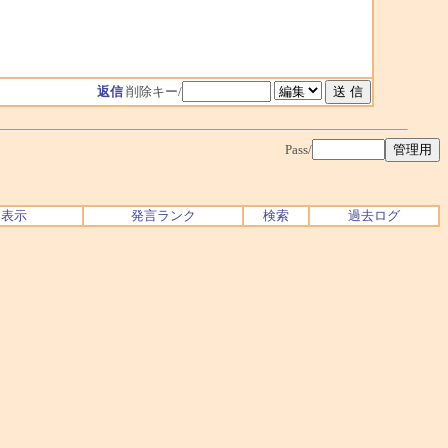
返信
削除キー/
Pass/
ク表示
発言ランク
検索
過去ログ