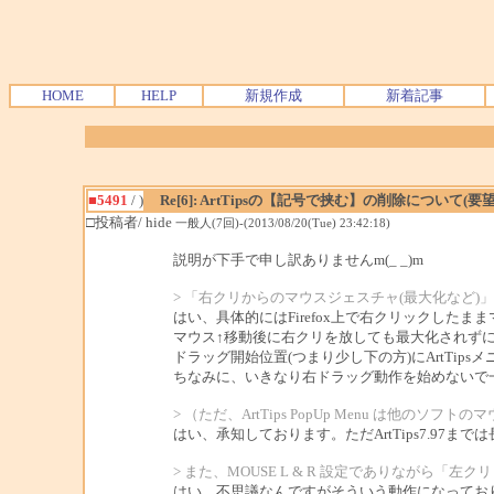
HOME
HELP
新規作成
新着記事
■5491
/ )
Re[6]: ArtTipsの【記号で挟む】の削除について(要望
□投稿者/ hide
一般人(7回)-(2013/08/20(Tue) 23:42:18)
説明が下手で申し訳ありませんm(_ _)m
> 「右クリからのマウスジェスチャ(最大化など
はい、具体的にはFirefox上で右クリックしたままマウス
マウス↑移動後に右クリを放しても最大化されず
ドラッグ開始位置(つまり少し下の方)にArtTip
ちなみに、いきなり右ドラッグ動作を始めないで
> （ただ、ArtTips PopUp Menu は他
はい、承知しております。ただArtTips7.97まで
> また、MOUSE L & R 設定でありながら「
はい、不思議なんですがそういう動作になってお