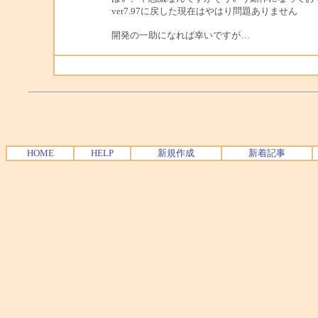
ver7.97に戻した現在はやはり問題ありません
開発の一助になれば幸いですが…
HOME
HELP
新規作成
新着記事