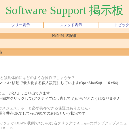
Software Support 掲示板
ツリー表示
スレッド表示
トピッ
No5491 の記事
)
)」とは具体的にはどのような操作でしょうか？
↑移動で最大化する個人設定にしています(OpenMauSuji 1.16 x64)
に
sメニューがひょっこり出てきます
一回左クリックして(アクティブにし直して？)からだとこうはなりません
のソフトのマウスジェスチャーと必ず共存できる保証はありません）
は長年共存OKでしてver7981でのみNGという状況です
左クリック」が DOWN 状態でないのに右クリックで ArtTips のポップアッ
りました