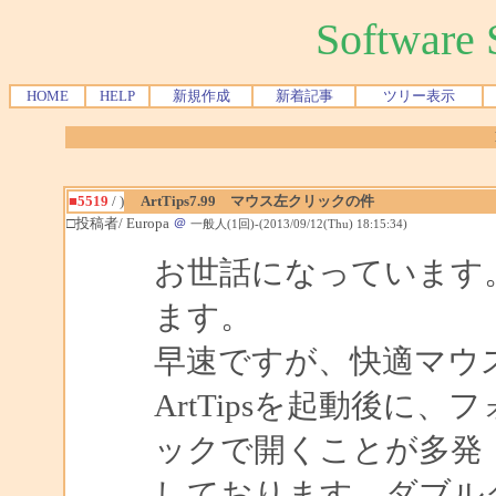
Softwar
HOME
HELP
新規作成
新着記事
ツリー表示
■5519
/ )
ArtTips7.99 マウス左クリックの件
□投稿者/ Europa
＠
一般人(1回)-(2013/09/12(Thu) 18:15:34)
お世話になっています。A
ます。
早速ですが、快適マウ
ArtTipsを起動後
ックで開くことが多発
しております。ダブル