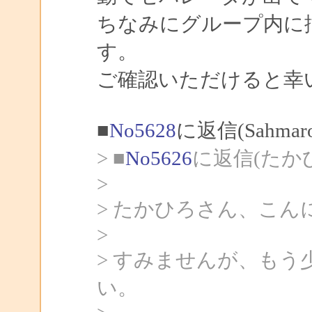
ちなみにグループ内に
す。
ご確認いただけると幸
■
No5628
に返信(Sahma
> ■
No5626
に返信(たか
>
> たかひろさん、こんにち
>
> すみませんが、も
い。