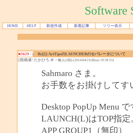
Softwar
HOME
HELP
新規作成
新着記事
ツリー表示
■5629
/ )
Re[2]: ArtTipsのLAUNCHERのセパレータについて
□投稿者/ たかひろ
＠
一般人(2回)-(2014/04/21(Mon) 19:58:15)
Sahmaro さま。
お手数をお掛けしてす
Desktop PopUp Menu
LAUNCH(L)はTO
APP GROUP1（無印）