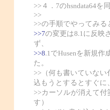
>>４．7のhsndata6
>>
>>の手順でやってみる
>>7
の変更は8.1に反
ず、
>>8
.1でHusenを新
た。
>>（何も書いていな
込もうとするとすぐに
>>カーソルが消えて
す）