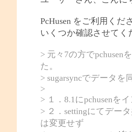
PcHusen をご利用
いくつか確認させてく
> 元々7の方でpchu
た。
> sugarsyncでデー
>
> １．8.1にpchusen
> ２．settingに
は変更せず