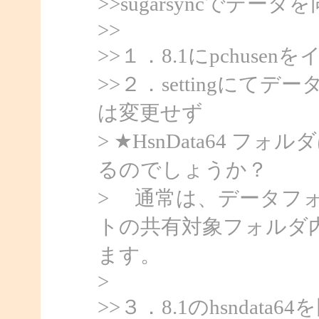
>>sugarsyncでデ
>>
>>１．8.1にpchuse
>>２．settingに
は変更せず
> ★HsnData64 フォ
るのでしょうか？
> 通常は、データフ
トの共有対象フォルダ
ます。
>
>>３．8.1のhsndat