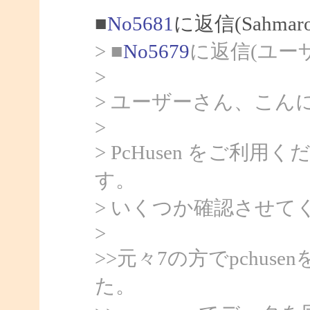
■
No5681
に返信(Sahma
> ■
No5679
に返信(ユー
>
> ユーザーさん、こんにち
>
> PcHusen をご
す。
> いくつか確認させて
>
>>元々7の方でpchu
た。