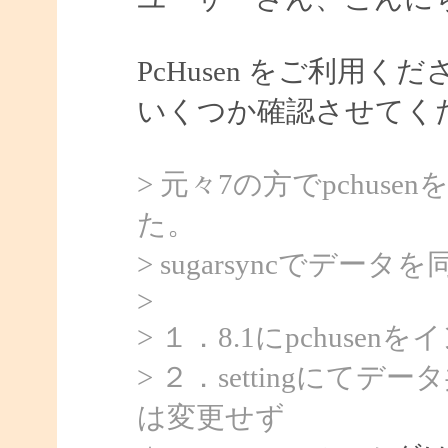
PcHusen をご利用
いくつか確認させてく
> 元々7の方でpchu
た。
> sugarsyncでデー
>
> １．8.1にpchusen
> ２．settingに
は変更せず