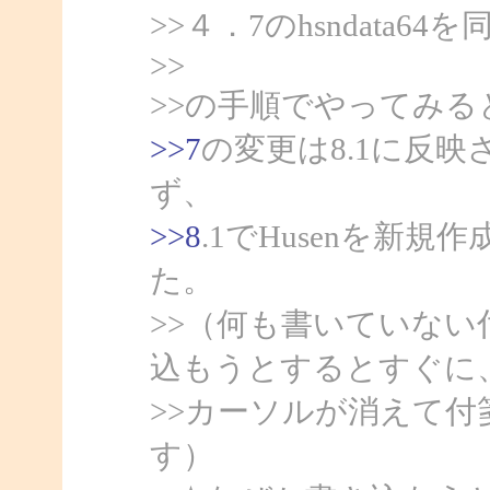
>>４．7のhsndata6
>>
>>の手順でやってみる
>>7
の変更は8.1に反
ず、
>>8
.1でHusenを新
た。
>>（何も書いていな
込もうとするとすぐに
>>カーソルが消えて
す）