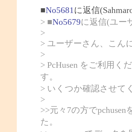
■
No5681
に返信(Sahma
> ■
No5679
に返信(ユー
>
> ユーザーさん、こんにち
>
> PcHusen をご
す。
> いくつか確認させて
>
>>元々7の方でpchu
た。