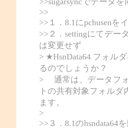
>>sugarsyncでデ
>>
>>１．8.1にpchuse
>>２．settingに
は変更せず
> ★HsnData64 フォ
るのでしょうか？
> 通常は、データフ
トの共有対象フォルダ
ます。
>
>>３．8.1のhsndat