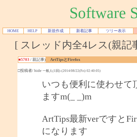
Software
HOME
HELP
新規作成
新着記事
ツリー表示
[ スレッド内全4レス(親記事-
■5703
/ 親記事)
ArtTipsとFirefox
□投稿者/ hide
一般人(1回)-(2014/08/22(Fri) 02:40:05)
いつも便利に使わせて
ますm(_ _)m
ArtTips最新verです
になります