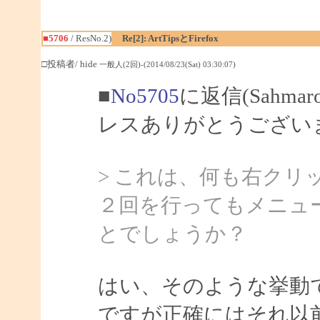
■5706
/ ResNo.2)
Re[2]: ArtTipsとFirefox
□投稿者/ hide
一般人(2回)-(2014/08/23(Sat) 03:30:07)
■
No5705
に返信(Sahma
レスありがとうござい
> これは、何も右ク
２回を行ってもメニュ
とでしょうか？
はい、そのような挙動
ですが正確にはそれ以前に