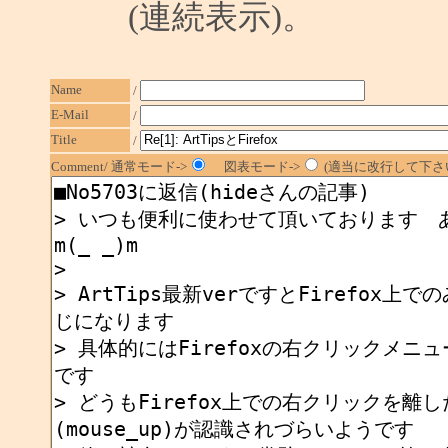
(連続表示)。
Name
/
E-Mail
/
Title
/
Comment/ 通常モード->
図表モード->
(適当に改行して下さい