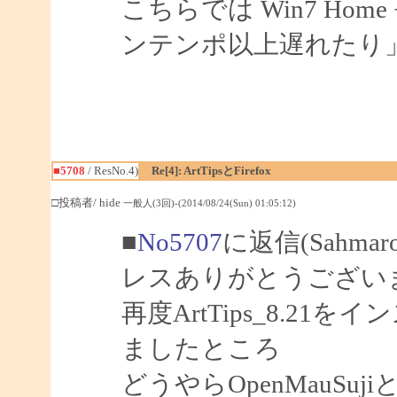
こちらでは Win7 Home +
ンテンポ以上遅れたり
■5708
/ ResNo.4)
Re[4]: ArtTipsとFirefox
□投稿者/ hide
一般人(3回)-(2014/08/24(Sun) 01:05:12)
■
No5707
に返信(Sahma
レスありがとうござい
再度ArtTips_8.2
ましたところ
どうやらOpenMauS