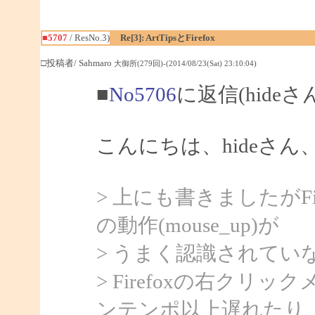
■5707
/ ResNo.3)
Re[3]: ArtTipsとFirefox
□投稿者/ Sahmaro
大御所(279回)-(2014/08/23(Sat) 23:10:04)
■
No5706
に返信(hideさ
こんにちは、hideさん、S
> 上にも書きましたがF
の動作(mouse_up)が
> うまく認識されてい
> Firefoxの右ク
ンテンポ以上遅れたり