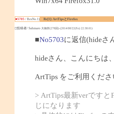
Win7x64 Firefox31.0
■5705
/ ResNo.1)
Re[1]: ArtTipsとFirefox
□投稿者/ Sahmaro
大御所(278回)-(2014/08/22(Fri) 22:38:01)
■
No5703
に返信(hideさ
hideさん、こんにちは、S
ArtTips をご利用
> ArtTips最新ver
じになります