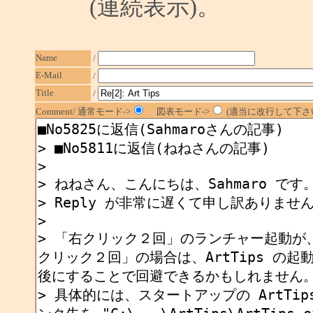
(連続表示)。
Name
/
E-Mail
/
Title
/
Comment/ 通常モード->
図表モード->
(適当に改行して下さい