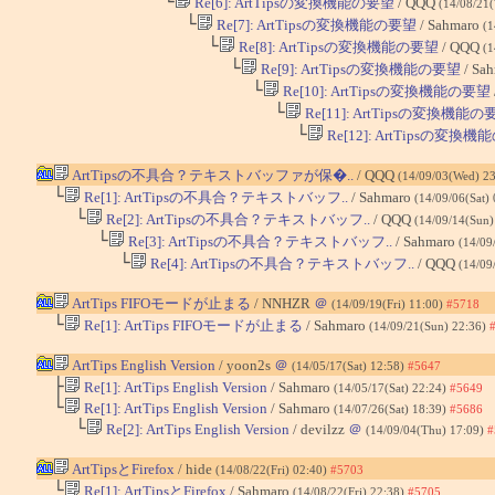
└
Re[6]: ArtTipsの変換機能の要望
/ QQQ
(14/08/21
└
Re[7]: ArtTipsの変換機能の要望
/ Sahmaro
(1
└
Re[8]: ArtTipsの変換機能の要望
/ QQQ
(1
└
Re[9]: ArtTipsの変換機能の要望
/ Sa
└
Re[10]: ArtTipsの変換機能の要望
└
Re[11]: ArtTipsの変換機能の
└
Re[12]: ArtTipsの変換
ArtTipsの不具合？テキストバッファが保�..
/ QQQ
(14/09/03(Wed) 2
└
Re[1]: ArtTipsの不具合？テキストバッフ..
/ Sahmaro
(14/09/06(Sat)
└
Re[2]: ArtTipsの不具合？テキストバッフ..
/ QQQ
(14/09/14(Sun)
└
Re[3]: ArtTipsの不具合？テキストバッフ..
/ Sahmaro
(14/09
└
Re[4]: ArtTipsの不具合？テキストバッフ..
/ QQQ
(14/09
ArtTips FIFOモードが止まる
/ NNHZR
＠
(14/09/19(Fri) 11:00)
#5718
└
Re[1]: ArtTips FIFOモードが止まる
/ Sahmaro
(14/09/21(Sun) 22:36)
ArtTips English Version
/ yoon2s
＠
(14/05/17(Sat) 12:58)
#5647
├
Re[1]: ArtTips English Version
/ Sahmaro
(14/05/17(Sat) 22:24)
#5649
└
Re[1]: ArtTips English Version
/ Sahmaro
(14/07/26(Sat) 18:39)
#5686
└
Re[2]: ArtTips English Version
/ devilzz
＠
(14/09/04(Thu) 17:09)
#
ArtTipsとFirefox
/ hide
(14/08/22(Fri) 02:40)
#5703
└
Re[1]: ArtTipsとFirefox
/ Sahmaro
(14/08/22(Fri) 22:38)
#5705