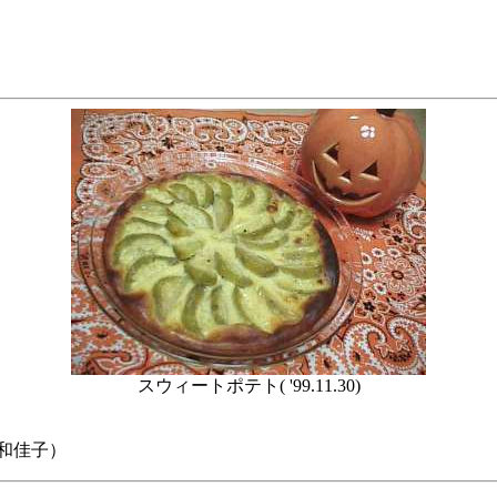
スウィートポテト( '99.11.30)
和佳子）