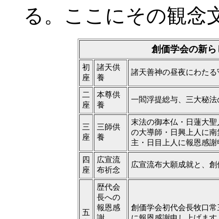
る。ここにその観念
創価学会の新ら
初
諸天供
諸天善神の昼夜にわたる
座
養
二
本尊供
一閻浮提総与、三大秘法
座
養
末法の御本仏・日蓮大聖
三
三師供
の大導師・日興上人に南
座
養
主・日目上人に報恩感謝
四
広宣流
広宣流布大願成就と、創
座
布祈念
歴代会
長への
報恩感
創価学会初代会長牧口常
五
謝
に報恩感謝申し上げます