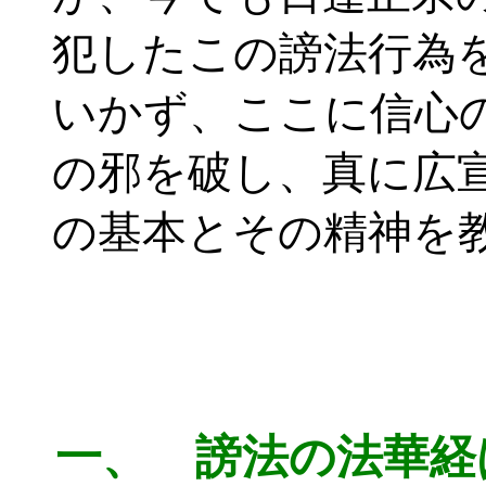
犯したこの謗法行為
いかず、ここに信心
の邪を破し、真に広
の基本とその精神を
一、 謗法の法華経