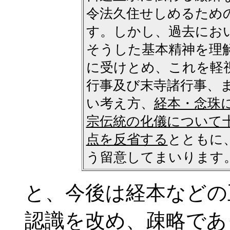
令法久住せしめるため
す。しかし、過去にお
そうした基本精神を理
に受けとめ、これを軽
行事及び末寺諸行事、
い考え方、
経本・念珠
宗伝統の化儀について
点を反省する
とともに
う留意してまいります
と、今後は経本などの
認識を改め、疎略であ