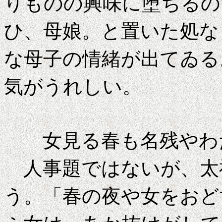
りものの興味に堕ちるの
ひ、母娘。と置いた処な
な母子の情緒が出てゐる
気がうれしい。
女見る春も名残
人事題ではないが、太
う。「春の夜や女をおど