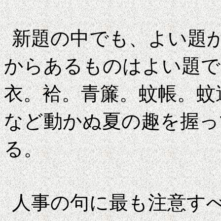
新題の中でも、よい題
からあるものはよい題で
衣。袷。青簾。蚊帳。蚊
など動かぬ夏の趣を握っ
る
人事の句に最も注意す