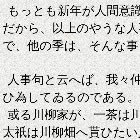
もっとも新年が人間意
だから、以上のやうな人
で、他の季は、そんな事
人事句と云へば、我々
ひ為してゐるのである。
或る川柳家が、一茶は
太祇は川柳畑へ貰ひたい