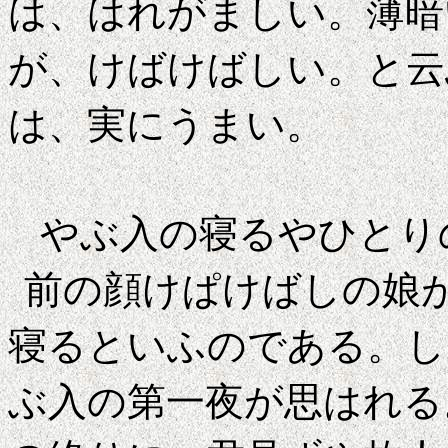
は、はれがましい。薄暗
が、けばけばしい。と云
は、実にうまい。
やぶ入の寝るやひ
前の顔けぱけばしの娘
寝るといふのである。し
ぶ入の第一夜が思はれる