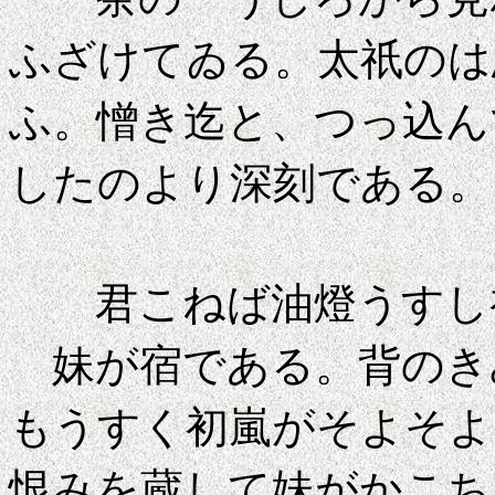
ふざけてゐる。太祇のは
ふ。憎き迄と、つっ込ん
したのより深刻である。
君こねば油燈う
妹が宿である。背のき
もうすく初嵐がそよそよ
恨みを蔵して妹がかこち