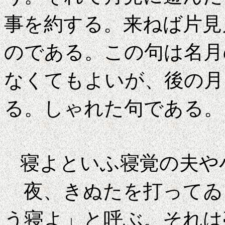
事を約する。来ねば片見
のである。この句は名月
なくてもよいが、後の月
る。しゃれた句である。
寝よといふ寝覚の夫や
夜、きぬたを打ってゐ
う寝よ」と呼ぶ。それは