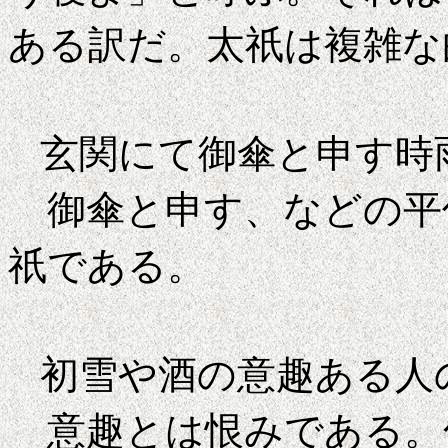
ある訳だ。太祇は複雑な
玄関にて御傘と申
御傘と申す、などの平
祇である。
初雪や酒の意趣
意趣とは恨みである。