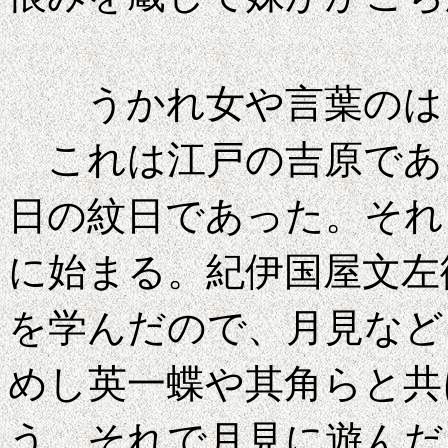
うかれ女や言葉の
これは江戸の吉原であ
日の紋日であった。それ
に始まる。紀伊国屋文左
を学んだので、月見など
めし英一蝶や其角らと共
う。それで月見に遊んだ