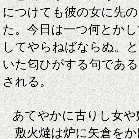
につけても彼の女に先の
た。今日は一つ何とかし
してやらねばならぬ。と
いた匂ひがする句である
される。
あてやかに古りし
敷火燵は炉に矢倉をか