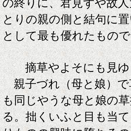
の終りに、君見ずや故人
とりの親の側と結句に置
として最も優れたもので
摘草やよそにも
親子づれ（母と娘）で
も同じやうな母と娘の草
る。拙くいふと目も当て