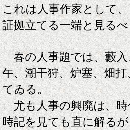
これは人事作家として、
証拠立てる一端と見るべ
春の人事題では、藪入
午、潮干狩、炉塞、畑打
てゐる。
尤も人事の興廃は、時
時記を見ても直に解るが