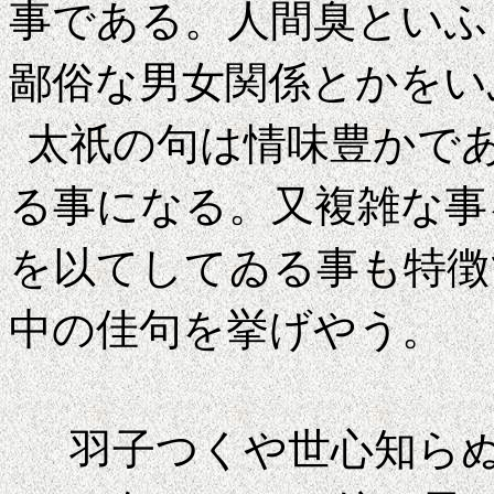
事である。人間臭といふ
鄙
俗な男女関係とかをい
太祇の句は情味豊かで
る事になる。又複雑な事
を以てしてゐる事も特徴
中の佳句を挙げやう。
羽子つくや世心知