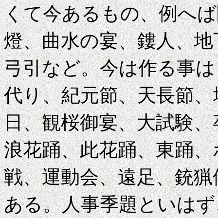
くて今あるもの、例へば
燈、曲水の宴、
鏤
人、地
弓引など。今は作る事は
代り、紀元節、天長節、
日、観桜御宴、大試験、
浪花踊、此花踊、東踊、
戦、運動会、遠足、銃猟
ある。人事季題といはず