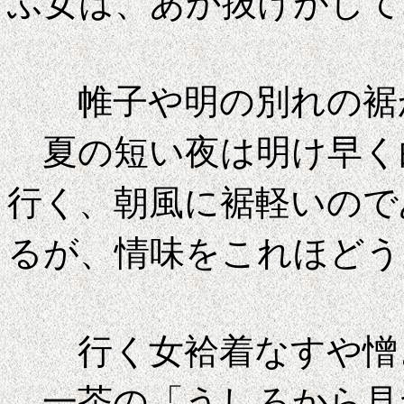
ふ女は、あか抜けがして
帷子や明の別れ
夏の短い夜は明け早く
行く、朝風に裾軽いので
るが、情味をこれほどう
行く女袷着なす
一茶の「うしろから見