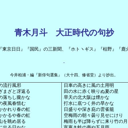
青木月斗 大正時代の句抄
東京日日』『国民』の三新聞、『ホトヽギス』『枯野』『鹿
今井柏浦・編『新俳句選集』（大十四、修省堂）より抄出。
の流行風邪
日車の高きに風の土用明
ざまざと冴返る
田の水に赤く映りぬ夏の星
の落ちし朧かな
旱天の北大阪は煙かな
の夜風春惜む
打水に底つく井の旱かな
かかれり春の虹
日盛りや深き庇の雲雀籠
かかるや春の虹
空梅雨の朝々曇り見せにけり
山を眺め居る
梅雨も半ば降らずに来り竹の月
に出る日かな
宵寒き蛙の声や五月雨