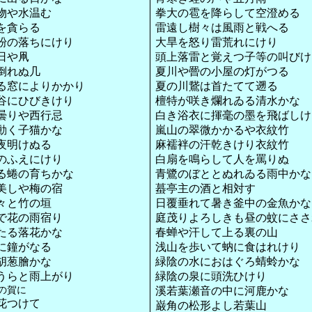
物や水温む
拳大の雹を降らして空澄める
を貪らる
雷遠し樹々は風雨と戦へる
粉の落ちにけり
大旱を怒り雷荒れにけり
日や凧
頭上落雷と覚えつ子等の叫びけ
倒れぬ几
夏川や罾の小屋の灯がつる
る窓によりかかり
夏の川鵞は首たてて遡る
谷にひびきけり
檀特が咲き爛れゐる清水かな
曇りや西行忌
白き浴衣に揮毫の墨を飛ばしけ
動く子猫かな
嵐山の翠微かかるや衣紋竹
夜明けぬる
麻襦袢の汗乾きけり衣紋竹
のふえにけり
白扇を鳴らして人を罵りぬ
る蜷の育ちかな
青鷺のぼととぬれゐる雨中かな
美しや梅の宿
蟇亭主の酒と相対す
々と竹の垣
日覆垂れて暑き釜中の金魚かな
で花の雨宿り
庭茂りよろしきも昼の蚊にささ
たる落花かな
春蝉や汗して上る裏の山
に鐘がなる
浅山を歩いて蚋に食はれけり
胡葱膾かな
緑陰の水におはぐろ蜻蛉かな
うらと雨上がり
緑陰の泉に頭洗ひけり
の賀に
溪若葉瀬音の中に河鹿かな
花つけて
巌角の松形よし若葉山