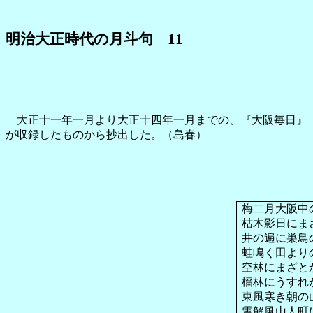
明治大正時代の月斗句
11
大正十一年一月より大正十四年一月までの、『大阪毎日』『
が収録したものから抄出した。（島春）
梅二月大阪中
枯木影日にま
井の遍に巣鳥
蛙鳴く田より
空林にまざと
檣林にうすれ
東風寒き朝の
雪解風山人町