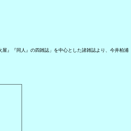
火屋』『同人』の四雑誌」を中心とした諸雑誌より、今井柏浦