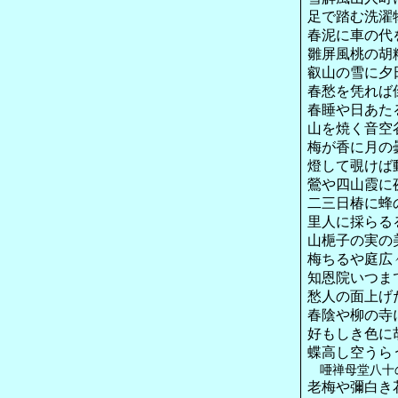
足で踏む洗濯
春泥に車の代
雛屏風桃の胡
叡山の雪に夕
春愁を凭れば
春睡や日あた
山を焼く音空
梅が香に月の
燈して覗けば
鶯や四山霞に
二三日椿に蜂
里人に採らる
山梔子の実の
梅ちるや庭広
知恩院いつま
愁人の面上げ
春陰や柳の寺
好もしき色に
蝶高し空うら
唖禅母堂八十
老梅や彌白き