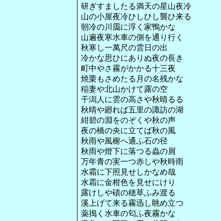
研ぎすましたる満天の星山夜冷
山の小屋夜冷ひしひし襲ひ来る
朝冷の川靄に浮く家鴨かな
山遍夜寒水車の側を通り行く
秋寒し一萬尺の雲日の出
冷かな思ひにありぬ夜の長き
町中やさ霧がかかる十三夜
焼栗もさめたる月の名残かな
稲妻や北山かけて露の空
干潟人に雲の高さや秋晴るる
秋晴や廻れば五里の諏訪の湖
紺碧の淵をのぞくや秋の声
夜の橋の央に立てば秋の風
秋雨や風榭へ通ふ石の径
秋雨や燈下に落つる蟲の屑
万年青の実一つ赤しや秋時雨
水霜に下照見せしかなめ哉
水霜に金柑色を見せにけり
露けしや磧の穂草ふみ渡る
溪上げて来る霧迅し眺め立つ
薬搗く水車の匂ふ夜霧かな