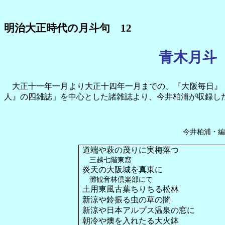
明治大正時代の月斗句
12
青木月斗
大正十一年一月より大正十四年一月までの、『大阪毎日』
人』の四雑誌」を中心とした諸雑誌より、今井柏浦が収録し
今井柏浦・編
道端や萩の茂りに実梅落つ
三越七階東窓
炎天の大阪城を真東に
灘観音林倶楽部にて
土用東風古葉ちりちる松林
新涼や鈴振る虫の草の闇
新涼や日本アルプス温泉の窓に
朝冷や燠を入れたる大火鉢