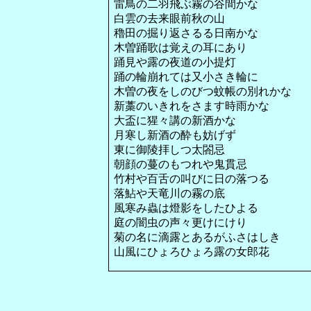
雷鳥の二羽飛ぶ霧の谷間かな
白雲の去来眼前秋の山
穭田の掘り返さるる日南かな
木曽踊歌は覚えの耳にあり
踊見や露の夜道の小提灯
踊の輪崩れては又小さき輪に
木曽の夜をしのびつ蚊帳の別れかな
新藁のいきれをさます時雨かな
大盃に猩々講の新酒かな
月寒し新酒の酔も妨げず
東に御陵拝しつ太閤忌
朝顔の蔓のもつれや鬼貫忌
竹村や百舌の叫びに日の落つる
落鮎や天竜川の霧の底
風寒み蟲は燈影をしたひよる
庭の闇虫の声々更けにけり
菊の名に滴露とあるがふさはしき
山風にひょろひょろ露の女郎花