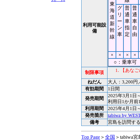
線
東
グ
普
普
海
リ
通
通
道
ー
車
車
新
利用可能設
ン
指
自
幹
備
車
定
由
線
×
×
×
×
○：乗車可 
【あなご
制限事項
ねだん
大人：3,200円
有効期間
1日間
2025年3月1日
発売期間
利用日1か月前1
利用期間
2025年4月1日
発売箇所
tabiwa by WES
備考
宮島を訪問する
Top Page
＞
全国
＞tabiw