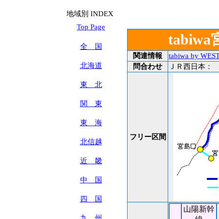
地域別 INDEX
Top Page
tabi
全 国
関連情報
tabiwa by WES
北海道
問合わせ
ＪＲ西日本：
東 北
関 東
東 海
フリー区間
北信越
近 畿
中 国
四 国
山陽新幹
九 州